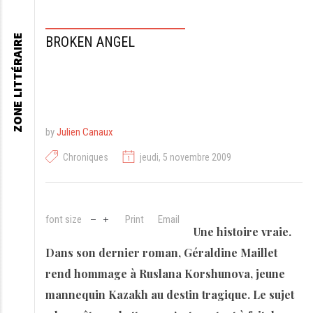
ZONE LITTÉRAIRE
BROKEN ANGEL
by
Julien Canaux
Chroniques
jeudi, 5 novembre 2009
font size
Print
Email
Une histoire vraie.
Dans son dernier roman, Géraldine Maillet
rend hommage à Ruslana Korshunova, jeune
mannequin Kazakh au destin tragique. Le sujet