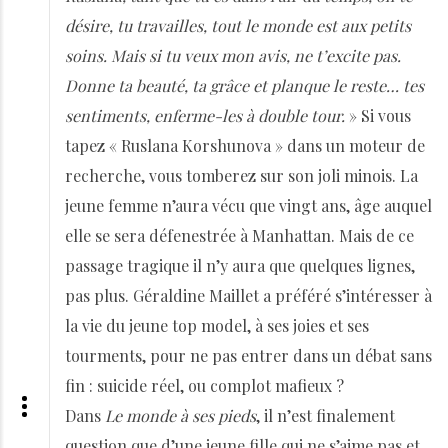
désire, tu travailles, tout le monde est aux petits
soins. Mais si tu veux mon avis, ne t’excite pas.
Donne ta beauté, ta grâce et planque le reste… tes
sentiments, enferme-les à double tour.
» Si vous
tapez « Ruslana Korshunova » dans un moteur de
recherche, vous tomberez sur son joli minois. La
jeune femme n’aura vécu que vingt ans, âge auquel
elle se sera défenestrée à Manhattan. Mais de ce
passage tragique il n’y aura que quelques lignes,
pas plus. Géraldine Maillet a préféré s’intéresser à
la vie du jeune top model, à ses joies et ses
tourments, pour ne pas entrer dans un débat sans
fin : suicide réel, ou complot mafieux ?
Dans
Le monde à ses pieds
, il n’est finalement
question que d’une jeune fille qui ne s’aime pas et