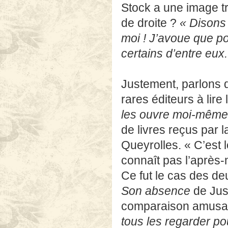
certains d’entre eux.
Justement, parlons d
rares éditeurs à lir
les ouvre moi-même :
de livres reçus par 
Queyrolles. « C’est 
connaît pas l’après-
Ce fut le cas des de
Son absence
de Jus
comparaison amusant
tous les regarder po
match de l’Euro et o
n’arrivera pas mais 
ses pronostics furen