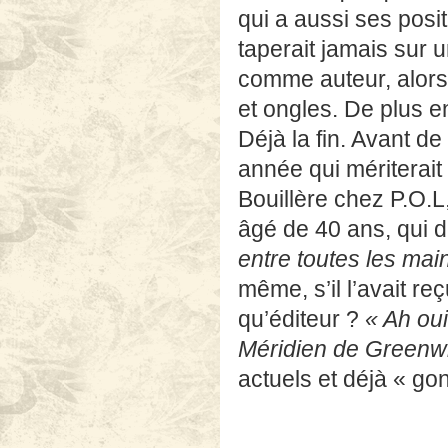
et ongles. De plus e
Déjà la fin. Avant de 
année qui mériterait 
Bouillère chez P.O.L
âgé de 40 ans, qui 
entre toutes les mai
même, s’il l’avait re
qu’éditeur ?
« Ah oui
Méridien de Greenw
actuels et déjà « go
Maïa Gabily
Photo: Didier Gaillar