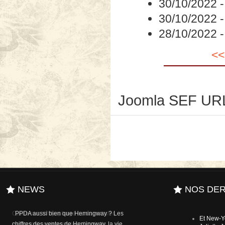
<<
Joomla SEF URL
NEWS
NOS DER
Carnivore, ichtyophage ou carnassier,
Et New-Y
pas question de renvoyer l'assiette…
Juliette
Parce que Faut-il manger des animaux
2023
Xabi Molia
est signé Jonathan Safran Foer, l’élève
Les mont
de Joyce Carol Oates (mais un élève ne
2023
fait pas nécessairement un maître) et que
Cloé au p