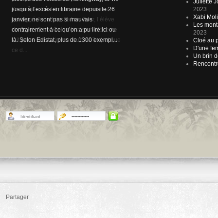
D'une fem
ce d...
Un brin d
Rencontr
Partager
© 2009 Zone Littérair