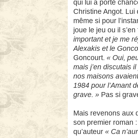
joue le jeu ou il s’en
important et je me r
Alexakis et le Gonc
Goncourt.
« Oui, peu
mais j’en discutais i
nos maisons avaient 
1984 pour
l’Amant
de
grave. »
Pas si grave
Mais revenons aux d
son premier roman : a
qu’auteur
« Ca n’aura
chez Julliard en 1974
s’occuper au Seuil d
n’était pas question