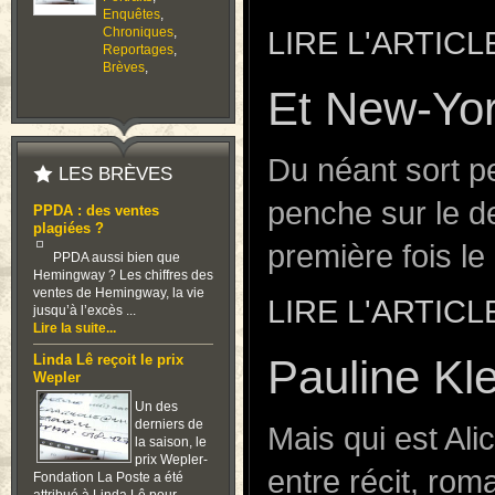
Enquêtes
,
Chroniques
,
LIRE L'ARTICL
Reportages
,
Brèves
,
Et New-Yo
Du néant sort p
LES BRÈVES
penche sur le d
PPDA : des ventes
plagiées ?
première fois l
PPDA aussi bien que
Hemingway ? Les chiffres des
ventes de Hemingway, la vie
LIRE L'ARTICL
jusqu’à l’excès ...
Lire la suite...
Pauline Kle
Linda Lê reçoit le prix
Wepler
Un des
derniers de
Mais qui est Ali
la saison, le
prix Wepler-
entre récit, rom
Fondation La Poste a été