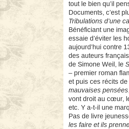
Bénéficiant une image
essaie d’éviter les h
aujourd’hui contre 13
des auteurs français 
de Simone Weil, le
S
– premier roman flam
et puis ces récits d
mauvaises pensées
vont droit au cœur, le
etc. Y a-t-il une ma
Pas de livre jeunesse
les faire et ils pren
Stock a une image tr
de droite ?
« Disons 
moi ! J’avoue que pou