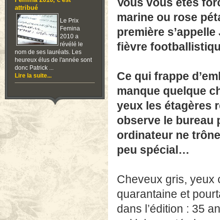
fièvre footballistiq
Femina 2010, c'est
attribué
Le Prix
Ce qui frappe d’emb
Femina
2010 a
manque quelque cho
révélé le
nom de ses lauréats. Les
yeux les étagères r
heureux élus de l'année sont
donc Patrick ...
observe le bureau p
Lire la suite...
ordinateur ne trôn
peu spécial…
Cheveux gris, yeux cl
quarantaine et pour
dans l’édition : 35 
qui lui a porté chanc
Christine Angot. Lu
même si pour l’instan