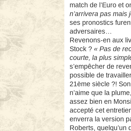
adversaires…
Revenons-en aux livr
Stock ?
« Pas de re
courte, la plus simpl
s’empêcher de reveni
possible de travaille
21ème siècle ?! Son
n’aime que la plume,
assez bien en Monsie
accepté cet entretien
enverra la version p
Roberts, quelqu’un d
qui a aussi ses posit
taperait jamais sur un
comme auteur, alors 