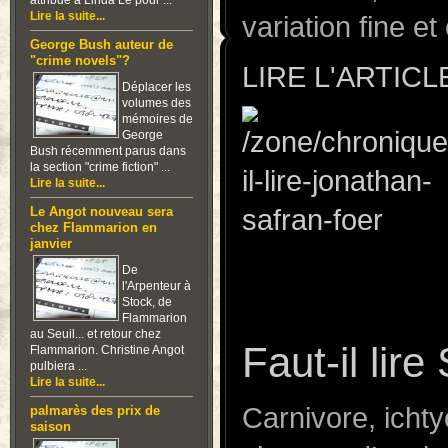
attribué à Linda Lê pour ...
Lire la suite...
variation fine e
George Bush auteur de
"crime novels"?
LIRE L'ARTICL
Déplacer les
volumes des
mémoires de
George
Bush récemment parus dans
la section "crime fiction" ...
Lire la suite...
Le Angot nouveau sera
chez Flammarion en
janvier
Faut-il lir
De
l'Arpenteur à
Stock, de
Carnivore, icht
Flammarion
au Seuil... et retour chez
Flammarion. Christine Angot
changer d’assie
pulbiera ...
Lire la suite...
animaux serait 
palmarès des prix de
saison