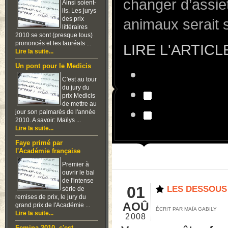
LIRE L'ARTICL
Ainsi soient-
ils. Les jurys
des prix
littéraires
2010 se sont (presque tous)
prononcés et les lauréats ...
Lire la suite...
Un pont pour le Medicis
C'est au tour
du jury du
prix Medicis
de mettre au
jour son palmarès de l'année
2010. A savoir: Maïlys ...
Lire la suite...
01
LES DESSOUS 
Faye primé par
l'Académie française
AOÛ
ÉCRIT PAR MAÏA GABILY
Premier à
2008
ouvrir le bal
Vous vous êtes for
de l'intense
série de
marine ou rose pét
remises de prix, le jury du
grand prix de l'Académie ...
première s’appelle 
Lire la suite...