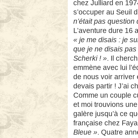
L’aventure dure 16 a
« je me disais : je sui
que je ne disais pas
Scherki ! »
. Il cherc
emmène avec lui l’éd
de nous voir arriver e
devais partir ! J’ai 
Comme un couple cui
et moi trouvions une
galère jusqu’à ce qu
française chez Faya
Bleue »
. Quatre ann
cherche quelqu’un p
On passe l’été à év
Raphaël Sorin, Herv