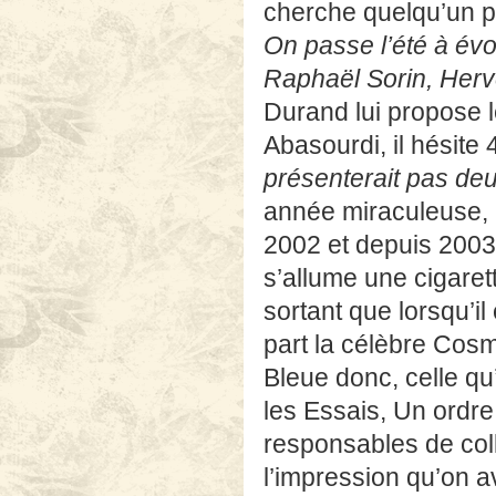
Durand lui propose l
Abasourdi, il hésite
présenterait pas deux
année miraculeuse, 2
2002 et depuis 2003
s’allume une cigarett
sortant que lorsqu’i
part la célèbre Cosmo
Bleue donc, celle qu’
les Essais, Un ordre
responsables de coll
l’impression qu’on a
tout le bien qu’il pe
Documents, c’est plu
Tribulations d’une ca