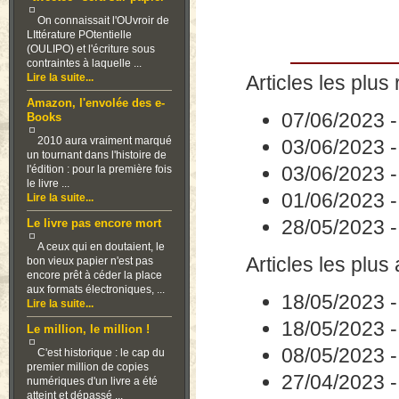
On connaissait l'OUvroir de
LIttérature POtentielle
(OULIPO) et l'écriture sous
contraintes à laquelle ...
Lire la suite...
Articles les plus 
Amazon, l'envolée des e-
07/06/2023
Books
2010 aura vraiment marqué
03/06/2023
un tournant dans l'histoire de
03/06/2023
l'édition : pour la première fois
le livre ...
01/06/2023
Lire la suite...
28/05/2023
Le livre pas encore mort
A ceux qui en doutaient, le
Articles les plus
bon vieux papier n'est pas
encore prêt à céder la place
aux formats électroniques, ...
18/05/2023
Lire la suite...
18/05/2023
Le million, le million !
08/05/2023
C'est historique : le cap du
premier million de copies
27/04/2023
numériques d'un livre a été
atteint et dépassé ...