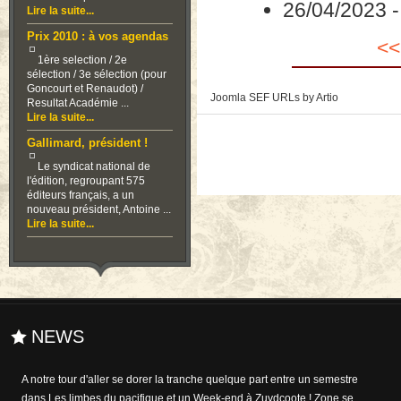
26/04/2023
Lire la suite...
Prix 2010 : à vos agendas
<<
1ère selection / 2e
sélection / 3e sélection (pour
Goncourt et Renaudot) /
Joomla SEF URLs by Artio
Resultat Académie ...
Lire la suite...
Gallimard, président !
Le syndicat national de
l'édition, regroupant 575
éditeurs français, a un
nouveau président, Antoine ...
Lire la suite...
NEWS
A notre tour d'aller se dorer la tranche quelque part entre un semestre
dans Les limbes du pacifique et un Week-end à Zuydcoote ! Zone se