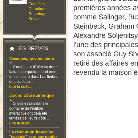
Enquêtes
,
premières années av
Chroniques
,
Reportages
,
comme Salinger, Buzz
Brèves
,
Steinbeck, Graham 
Alexandre Soljenitsy
l’une des principale
LES BRÈVES
son associé Guy Sh
Vacances, je vous aime
retiré des affaires 
A notre tour d'aller se dorer
revendu la maison ép
la tranche quelque part entre
un semestre dans Les limbes
du pacifique ...
Lire la suite...
Jardin, côté numérique
Si des essais dans le
domaine de l'édition
interactive ont déjà été
tentées de l'autre côté ...
Lire la suite...
La révolution française
"tweetée" sera sur papier