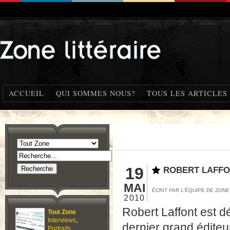
ACCUEIL
QUI SOMMES NOUS?
TOUS LES ARTICLES
19
ROBERT LAFFO
MAI
ÉCRIT PAR L'ÉQUIPE DE ZON
2010
Robert Laffont est dé
Tout Zone
Interviews
,
dernier grand éditeu
Portraits
,