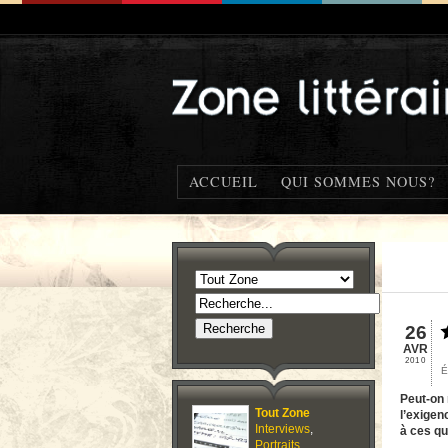
ACCUEIL
QUI SOMMES NOUS?
26
AVR
2010
É
Peut-on 
Tout Zone
l’exigen
Interviews
,
à ces qu
Portraits
,