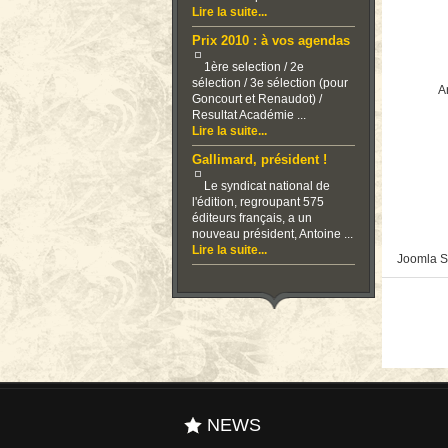
Lire la suite...
Prix 2010 : à vos agendas
1ère selection / 2e
sélection / 3e sélection (pour
Ar
Goncourt et Renaudot) /
Resultat Académie ...
Lire la suite...
Gallimard, président !
Le syndicat national de
l'édition, regroupant 575
éditeurs français, a un
nouveau président, Antoine ...
Lire la suite...
Joomla S
NEWS