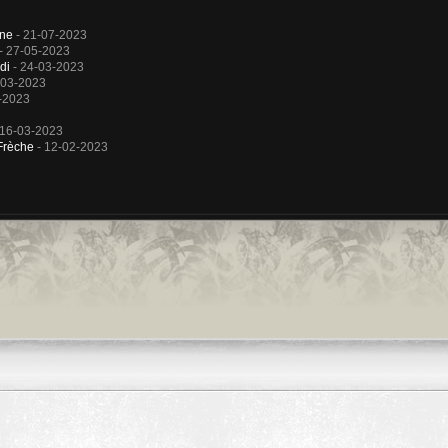
rne
- 21-07-2023
- 27-05-2023
di
- 24-03-2023
-03-2023
-2023
 16-03-2023
 Frèche
- 12-02-2023