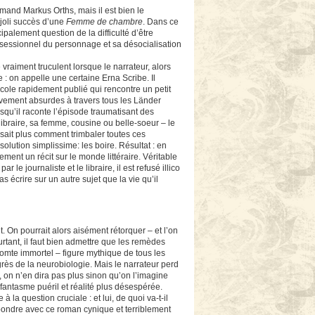
emand Markus Orths, mais il est bien le
 joli succès d’une
Femme de chambre
. Dans ce
ipalement question de la difficulté d’être
bsessionnel du personnage et sa désocialisation
raiment truculent lorsque le narrateur, alors
 : on appelle une certaine Erna Scribe. Il
’école rapidement publié qui rencontre un petit
ativement absurdes à travers tous les Länder
squ’il raconte l’épisode traumatisant des
libraire, sa femme, cousine ou belle-soeur – le
ne sait plus comment trimbaler toutes ces
solution simplissime: les boire. Résultat : en
ment un récit sur le monde littéraire. Véritable
 le journaliste et le libraire, il est refusé illico
as écrire sur un autre sujet que la vie qu’il
t. On pourrait alors aisément rétorquer – et l’on
ourtant, il faut bien admettre que les remèdes
comte immortel – figure mythique de tous les
grès de la neurobiologie. Mais le narrateur perd
, on n’en dira pas plus sinon qu’on l’imagine
fantasme puéril et réalité plus désespérée.
 la question cruciale : et lui, de quoi va-t-il
épondre avec ce roman cynique et terriblement