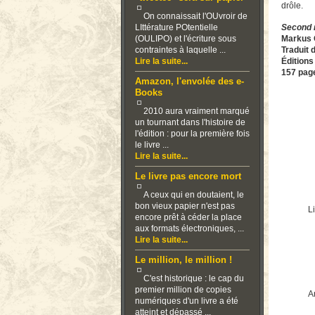
drôle.
On connaissait l'OUvroir de
LIttérature POtentielle
Second
(OULIPO) et l'écriture sous
Markus 
contraintes à laquelle ...
Traduit 
Lire la suite...
Éditions
157 page
Amazon, l'envolée des e-
Books
2010 aura vraiment marqué
un tournant dans l'histoire de
l'édition : pour la première fois
le livre ...
Lire la suite...
Le livre pas encore mort
A ceux qui en doutaient, le
bon vieux papier n'est pas
Li
encore prêt à céder la place
aux formats électroniques, ...
Lire la suite...
Le million, le million !
C'est historique : le cap du
premier million de copies
Ar
numériques d'un livre a été
atteint et dépassé ...