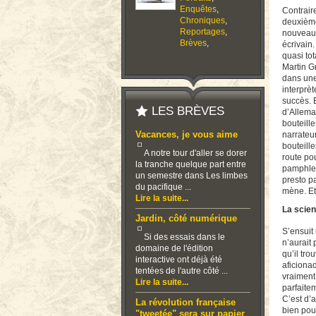
Enquêtes
,
Contrair
Chroniques
,
deuxième 
Reportages
,
nouveau r
Brèves
,
écrivain
quasi tot
Martin G
dans une 
interprèt
succès. E
LES BRÈVES
d’Allema
bouteill
Vacances, je vous aime
narrateur
bouteille
A notre tour d'aller se dorer
route pou
la tranche quelque part entre
pamphlet 
un semestre dans Les limbes
presto pa
du pacifique ...
mène. Et
Lire la suite...
La scien
Jardin, côté numérique
S’ensuit 
Si des essais dans le
n’aurait 
domaine de l'édition
qu’il tr
interactive ont déjà été
aficionad
tentées de l'autre côté ...
vraiment
Lire la suite...
parfaite
C’est d’a
La révolution française
bien pou
"tweetée" sera sur papier