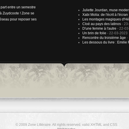
e part entre un semestre
Juliette Jourdan, muse mode
à Zuydcoote ! Zone se
Xabi Molia: de l'écrit à l'écran
 réseau pour reposer ses
Les montages magiques d'Hé
Cloé au pays des latinos
- 23
D'une femme à l'autre
- 22-03
Un brin de folie
- 22-03-2023
Rencontre du troisième âge
-
Les dessous du livre : Emilie
© 2009 Zone Littéraire. All rights reserved. valid XHTML and CSS