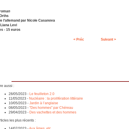
 roman
Orths
de l’allemand par Nicole Casanova
 Liana Levi
s - 15 euros
< Préc
Suivant >
re aussi :
28/05/2023
-
Le feuilleton 2.0
11/05/2023
-
Nucléaire : la prolifération littéraire
10/05/2023
-
Jardin à l’anglaise
08/05/2023
-
"Des hommes" par Chéreau
29/04/2023
-
Des vachettes et des hommes
ticles les plus récents :
14/07/2023
-
Aux âmes, etc.