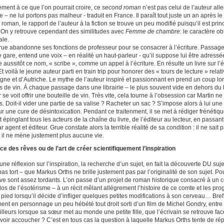
ement à ce que l’on pourrait croire, ce
second roman
n’est pas celui de l’auteur all
– ne lui portons pas malheur - traduit en France. Il paraît tout juste un an après le
oman, le rapport de l’auteur à la fiction se trouve un peu modifié puisqu’il est princ
. On y retrouve cependant des similitudes avec
Femme de chambre
: le caractère o
ale.
rue abandonne ses fonctions de professeur pour se consacrer à l’écriture. Passage v
gare, entend une voix – en réalité un haut-parleur - qu’il suppose lui être adressée
e aussitôt ce nom, « scribe », comme un appel à l’écriture. En résulte un livre sur l
t voilà le jeune auteur parti en train trip pour honorer des « tours de lecture » rel
gne et d’Autriche. Le mythe de l’auteur inspiré et passionnant en prend un coup lor
es de vin. Á chaque passage dans une librairie – le plus souvent vide en dehors du 
 se voit offrir une bouteille de vin. Très vite, cela tourne à l’obsession car Martin 
s. Doit-il vider une partie de sa valise ? Racheter un sac ? S’impose alors à lui une 
r une cure de désintoxication. Pendant ce traitenment, il se met à rédiger frénétique
épinglant tous les acteurs de la chaîne du livre, de l’éditeur au lecteur, en passant par
r agent et éditeur. Grue constate alors la terrible réalité de sa condition : il ne sait p
 il ne mène justement plus aucune vie.
ce des rêves ou de l’art de créer scientifiquement l’inspiration
une réflexion sur l’inspiration, la recherche d’un sujet, en fait la découverte DU suje
pas tort – que Markus Orths ne brille justement pas par l’originalité de son sujet. P
ouve sont assez tordants. L’on passe d’un projet de roman historique consacré à un 
os de l’ésotérisme – à un récit mêlant allégrement l’histoire de ce comte et les pro
 pied lorsqu’il décide d’infliger quelques petites modifications à son cerveau… Bref
ment en personnage un peu hébété tout droit sorti d’un film de Michel Gondry, entre 
illeurs lorsque sa sœur met au monde une petite fille, que l’écrivain se retrouve face à
voir accoucher ? C’est en tous cas la question à laquelle Markus Orths tente de r