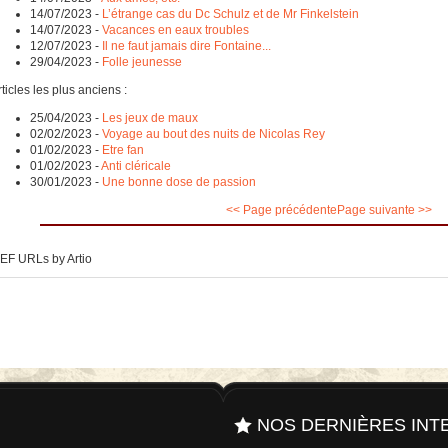
14/07/2023
-
L’étrange cas du Dc Schulz et de Mr Finkelstein
14/07/2023
-
Vacances en eaux troubles
12/07/2023
-
Il ne faut jamais dire Fontaine...
29/04/2023
-
Folle jeunesse
ticles les plus anciens :
25/04/2023
-
Les jeux de maux
02/02/2023
-
Voyage au bout des nuits de Nicolas Rey
01/02/2023
-
Etre fan
01/02/2023
-
Anti cléricale
30/01/2023
-
Une bonne dose de passion
<< Page précédente
Page suivante >>
EF URLs by Artio
NOS DERNIÈRES INT