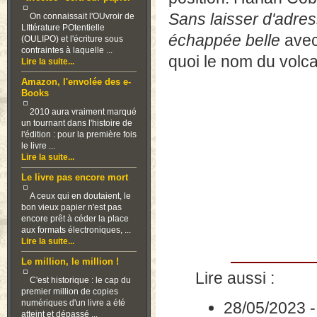
Sans laisser d'adre
On connaissait l'OUvroir de
LIttérature POtentielle
échappée belle
avec
(OULIPO) et l'écriture sous
contraintes à laquelle ...
quoi le nom du volcan,
Lire la suite...
Amazon, l'envolée des e-
Books
2010 aura vraiment marqué
un tournant dans l'histoire de
l'édition : pour la première fois
le livre ...
Lire la suite...
Le livre pas encore mort
A ceux qui en doutaient, le
bon vieux papier n'est pas
encore prêt à céder la place
aux formats électroniques, ...
Lire la suite...
Le million, le million !
Lire aussi :
C'est historique : le cap du
premier million de copies
numériques d'un livre a été
28/05/2023
atteint et dépassé ...