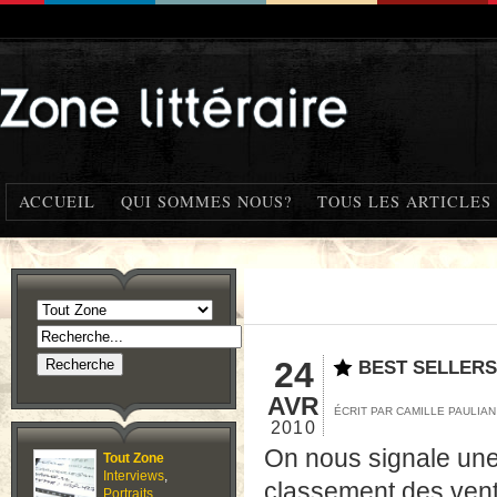
ACCUEIL
QUI SOMMES NOUS?
TOUS LES ARTICLES
24
BEST SELLERS
AVR
ÉCRIT PAR CAMILLE PAULIA
2010
On nous signale une r
Tout Zone
Interviews
,
classement des vente
Portraits
,