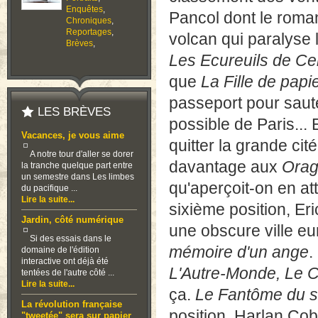
Enquêtes
,
Pancol dont le roma
Chroniques
,
Reportages
,
volcan qui paralyse 
Brèves
,
Les Ecureuils de Cent
que
La Fille de papi
passeport pour sauter
LES BRÈVES
possible de Paris... 
Vacances, je vous aime
quitter la grande ci
A notre tour d'aller se dorer
davantage aux
Orag
la tranche quelque part entre
un semestre dans Les limbes
qu'aperçoit-on en att
du pacifique ...
Lire la suite...
sixième position, E
Jardin, côté numérique
une obscure ville e
Si des essais dans le
mémoire d'un ange
.
domaine de l'édition
interactive ont déjà été
L'Autre-Monde, Le C
tentées de l'autre côté ...
Lire la suite...
ça.
Le Fantôme du so
La révolution française
position. Harlan Cob
"tweetée" sera sur papier