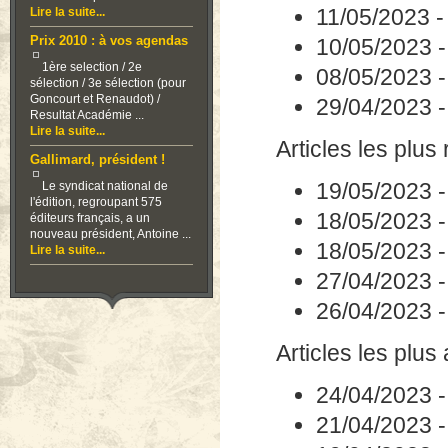
11/05/2023
Lire la suite...
Prix 2010 : à vos agendas
10/05/2023
1ère selection / 2e
08/05/2023
sélection / 3e sélection (pour
Goncourt et Renaudot) /
29/04/2023
Resultat Académie ...
Lire la suite...
Articles les plus 
Gallimard, président !
19/05/2023
Le syndicat national de
l'édition, regroupant 575
18/05/2023
éditeurs français, a un
nouveau président, Antoine ...
18/05/2023
Lire la suite...
27/04/2023
26/04/2023
Articles les plus
24/04/2023
21/04/2023