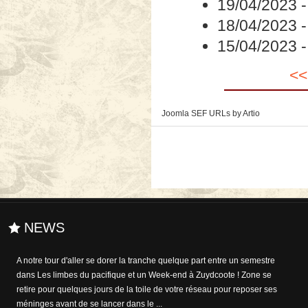
19/04/2023
18/04/2023
15/04/2023
<<
Joomla SEF URLs by Artio
NEWS
A notre tour d'aller se dorer la tranche quelque part entre un semestre
dans Les limbes du pacifique et un Week-end à Zuydcoote ! Zone se
retire pour quelques jours de la toile de votre réseau pour reposer ses
méninges avant de se lancer dans le ...