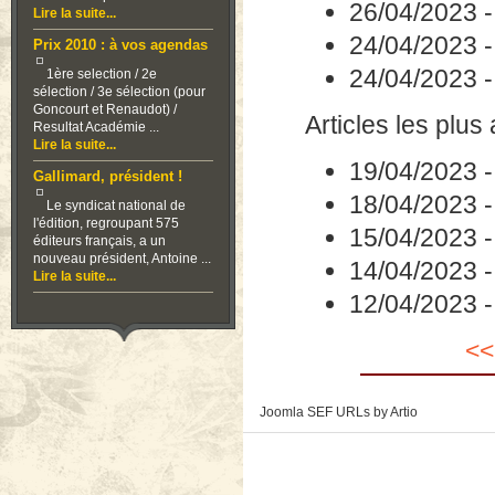
26/04/2023
Lire la suite...
24/04/2023
Prix 2010 : à vos agendas
24/04/2023
1ère selection / 2e
sélection / 3e sélection (pour
Goncourt et Renaudot) /
Articles les plus
Resultat Académie ...
Lire la suite...
19/04/2023
Gallimard, président !
18/04/2023
Le syndicat national de
l'édition, regroupant 575
15/04/2023
éditeurs français, a un
nouveau président, Antoine ...
14/04/2023
Lire la suite...
12/04/2023
<<
Joomla SEF URLs by Artio