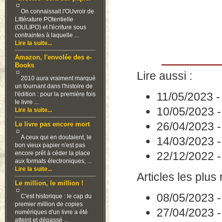
On connaissait l'OUvroir de
LIttérature POtentielle
(OULIPO) et l'écriture sous
contraintes à laquelle ...
Lire la suite...
Amazon, l'envolée des e-
Books
Lire aussi :
2010 aura vraiment marqué
un tournant dans l'histoire de
11/05/2023
l'édition : pour la première fois
le livre ...
10/05/2023
Lire la suite...
26/04/2023
Le livre pas encore mort
A ceux qui en doutaient, le
14/03/2023
bon vieux papier n'est pas
encore prêt à céder la place
22/12/2022
aux formats électroniques, ...
Lire la suite...
Articles les plus 
Le million, le million !
08/05/2023
C'est historique : le cap du
premier million de copies
27/04/2023
numériques d'un livre a été
atteint et dépassé ...