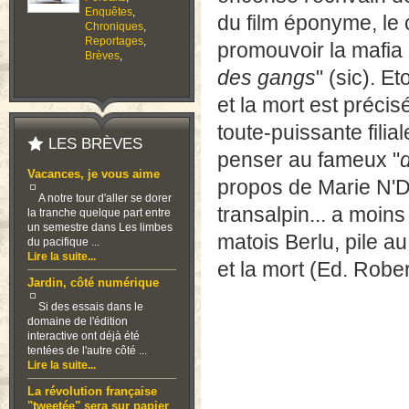
Enquêtes
,
du film éponyme, le 
Chroniques
,
Reportages
,
promouvoir la mafia et
Brèves
,
des gangs
" (sic). E
et la mort est précis
toute-puissante filial
LES BRÈVES
penser au fameux "
Vacances, je vous aime
propos de Marie N'Di
A notre tour d'aller se dorer
transalpin... a moins
la tranche quelque part entre
un semestre dans Les limbes
matois Berlu, pile 
du pacifique ...
Lire la suite...
et la mort (Ed. Robe
Jardin, côté numérique
Si des essais dans le
domaine de l'édition
interactive ont déjà été
tentées de l'autre côté ...
Lire la suite...
La révolution française
"tweetée" sera sur papier