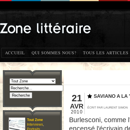
ACCUEIL
QUI SOMMES NOUS?
TOUS LES ARTICLES
21
SAVIANO A LA
AVR
ÉCRIT PAR LAURENT SIMON
2010
Burlesconi, comme l'
Tout Zone
Interviews
,
encensé l'écrivain d
Portraits
,