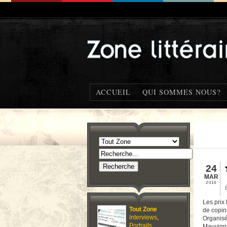
ACCUEIL
QUI SOMMES NOUS?
24
MAR
2010
Les prix 
Tout Zone
de copina
Interviews
,
Organisé 
Portraits
,
Mauvign