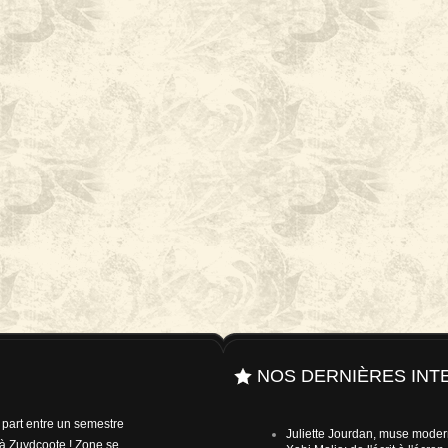
NOS DERNIÈRES INT
e part entre un semestre
Juliette Jourdan, muse mode
à Zuydcoote ! Zone se