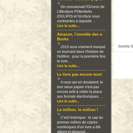
On connaissait l'OUvroir de
LIttérature POtentielle
(OULIPO) et l'écriture sous
contraintes à laquelle ...
Lire la suite...
Amazon, l'envolée des e-
Books
Joomla S
2010 aura vraiment marqué
un tournant dans l'histoire de
l'édition : pour la première fois
le livre ...
Lire la suite...
Le livre pas encore mort
A ceux qui en doutaient, le
bon vieux papier n'est pas
encore prêt à céder la place
aux formats électroniques, ...
Lire la suite...
Le million, le million !
C'est historique : le cap du
premier million de copies
numériques d'un livre a été
atteint et dépassé ...