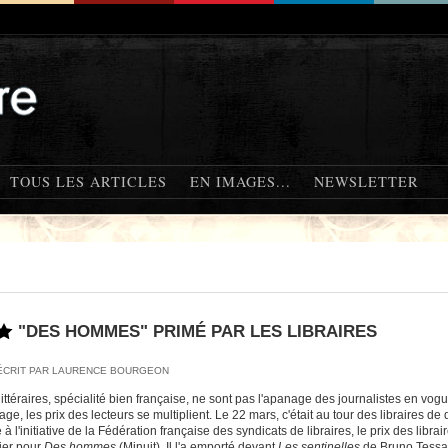
TOUS LES ARTICLES
EN IMAGES...
NEWSLETTER
"DES HOMMES" PRIMÉ PAR LES LIBRAIRES
ÉCRIT PAR LAURENCE BOURGEON
littéraires, spécialité bien française, ne sont pas l'apanage des journalistes en vo
ge, les prix des lecteurs se multiplient. Le 22 mars, c'était au tour des libraires de
à l'initiative de la Fédération française des syndicats de libraires, le prix des libra
ier pour
Des hommes
(Minuit). Il l'a emporté devant
Les sentinelles
de Bruno Tessar