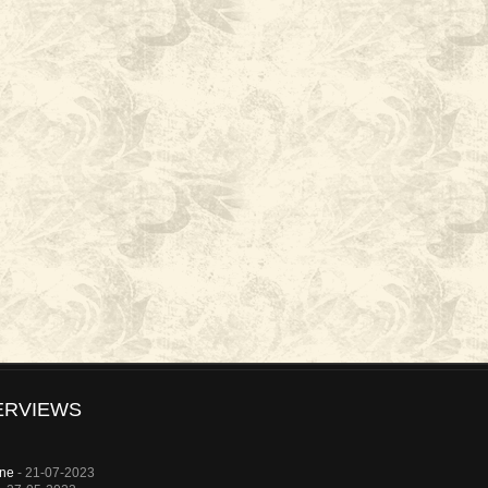
ERVIEWS
rne
- 21-07-2023