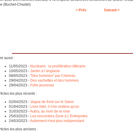
e (Buchet-Chastel).
< Préc
Suivant >
re aussi :
11/05/2023
-
Nucléaire : la prolifération littéraire
10/05/2023
-
Jardin à l’anglaise
08/05/2023
-
"Des hommes" par Chéreau
29/04/2023
-
Des vachettes et des hommes
29/04/2023
-
Folle jeunesse
ticles les plus récents :
02/04/2023
-
Vague de froid sur le Salon
01/04/2023
-
Livre Inter, il n'en restera qu'un
31/03/2023
-
Aubry, au nom de la rose
25/03/2023
-
Les rencontres Zone à L'Entrepotes
24/03/2023
-
Autrement n'est plus indépendant
ticles les plus anciens :