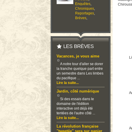
Enquêtes
,
Chirouss
Chroniques
,
Reportages
,
Brèves
,
LES BRÈVES
Vacances, je vous aime
Li
A notre tour d'aller se dorer
la tranche quelque part entre
un semestre dans Les limbes
du pacifique ...
Lire la suite...
Jardin, côté numérique
Ar
Si des essais dans le
domaine de l'édition
interactive ont déjà été
tentées de l'autre côté ...
Lire la suite...
La révolution française
Ar
"tweetée" sera sur papier