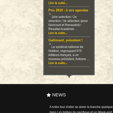
Lire la suite...
Prix 2010 : à vos agendas
1ère selection / 2e
sélection / 3e sélection (pour
Goncourt et Renaudot) /
Resultat Académie ...
Lire la suite...
Gallimard, président !
Le syndicat national de
l'édition, regroupant 575
éditeurs français, a un
nouveau président, Antoine ...
Lire la suite...
NEWS
A notre tour d'aller se dorer la tranche quelqu
dans Les limbes du pacifique et un Week-end 