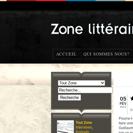
ACCUEIL
QUI SOMMES NOUS?
05
FÉV
2010
É
Pourra-t
Tout Zone
faire une
Interviews
,
Guillaum
Portraits
,
par un sy