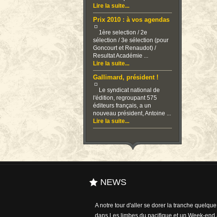
Lire la suite...
Prix 2010 : à vos agendas
1ère selection / 2e
sélection / 3e sélection (pour
Goncourt et Renaudot) /
Resultat Académie ...
Lire la suite...
Gallimard, président !
Le syndicat national de
l'édition, regroupant 575
éditeurs français, a un
nouveau président, Antoine ...
Lire la suite...
NEWS
A notre tour d'aller se dorer la tranche quelqu
dans Les limbes du pacifique et un Week-end 