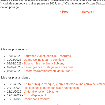
'incipit de son oeuvre, qui se passe en 2017, est : "
C'est la mort de Nicolas Sarkozy
ication pour ça.
< Préc
Suivant >
ticles les plus récents :
16/02/2023
-
Laurence Viallet renaît de Désordres
11/02/2023
-
Quand Céline jouait la comédie
09/02/2023
-
Bolano mis en scène à Bobigny
09/02/2023
-
La vengeance du stagiaire à poils durs
05/02/2023
-
Les frères Karamasov ou Mario Bros ?
ticles les plus anciens :
15/12/2022
-
En République tchèque, le prix est remis à une écrivaine vietna
24/11/2022
-
Les éditeurs indépendants au Quartier latin
18/11/2022
-
L'Interallié revient à Haenel
17/11/2022
-
Et un Wepler, un !
10/11/2022
-
Raoult sans réserve