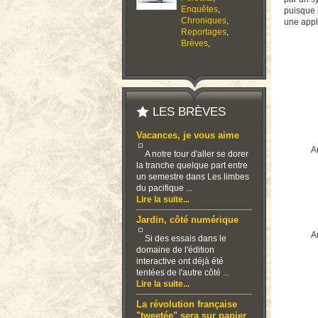
Enquêtes
,
puisque l
Chroniques
,
une appl
Reportages
,
Brèves
,
LES BRÈVES
Vacances, je vous aime
Ar
A notre tour d'aller se dorer
la tranche quelque part entre
un semestre dans Les limbes
du pacifique ...
Lire la suite...
Jardin, côté numérique
Ar
Si des essais dans le
domaine de l'édition
interactive ont déjà été
tentées de l'autre côté ...
Lire la suite...
La révolution française
"tweetée" sera sur papier