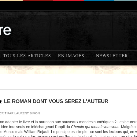
TOUS LES ARTICLES
EN IMAGES...
NEWSLETTER
LE ROMAN DONT VOUS SEREZ L'AUTEUR
CRIT PAR LAURENT SIMON
-on adapter le livre et la narration aux nouveaux mondes numériques ? Les heureu
 idée tout seuls en téléchargeant l'appli du
Chemin qui menait vers vous.
Malgré ce 
e Musso mais William Réjault. Le principe est simple : ce sont les lecteurs qui, en
stème de vote sur les réseaux sociaux (twitter, facebook...), ainsi que sur un site d