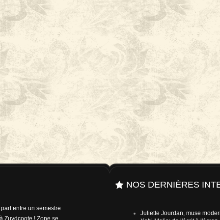
NOS DERNIÈRES INT
e part entre un semestre
Juliette Jourdan, muse mode
à Zuydcoote ! Zone se