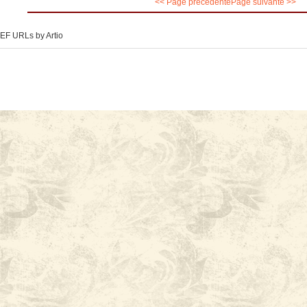
<< Page précédente
Page suivante >>
EF URLs by Artio