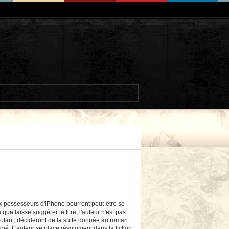
x possesseurs d'iPhone pourront peut-être se
que laisse suggérer le titre, l'auteur n'est pas
 votant, décideront de la suite donnée au roman
édié. L'auteur se place résolument dans la fiction