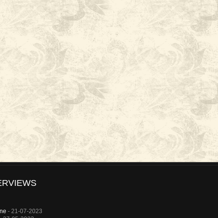
ERVIEWS
rne
- 21-07-2023