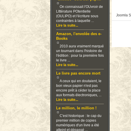
On connaissait l'OUvroir de
LIttérature POtentielle
Joomla S
(OULIPO) et l'écriture sous
contraintes à laquelle ...
Lire la suite...
Amazon, l'envolée des e-
Books
2010 aura vraiment marqué
un tournant dans l'histoire de
l'édition : pour la première fois
le livre ...
Lire la suite...
Le livre pas encore mort
A ceux qui en doutaient, le
bon vieux papier n'est pas
encore prêt à céder la place
aux formats électroniques, ...
Lire la suite...
Le million, le million !
C'est historique : le cap du
premier million de copies
numériques d'un livre a été
atteint et dépassé ...