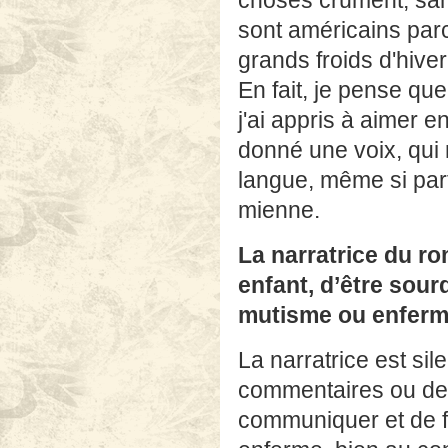
choses crûment, sans
sont américains parc
grands froids d'hive
En fait, je pense que 
j'ai appris à aimer en
donné une voix, qui 
langue, même si parf
mienne.
La narratrice du r
enfant, d’être sourd
mutisme ou enferme-
La narratrice est sil
commentaires ou des 
communiquer et de fa