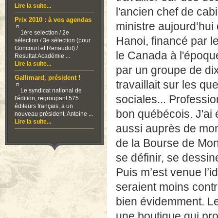
Lire la suite...
l'ancien chef de cabi
Prix 2010 : à vos agendas
ministre aujourd’hui
1ère selection / 2e
Hanoi, financé par l
sélection / 3e sélection (pour
Goncourt et Renaudot) /
le Canada à l'époque
Resultat Académie ...
Lire la suite...
par un groupe de dix
Gallimard, président !
travaillait sur les q
Le syndicat national de
sociales... Professio
l'édition, regroupant 575
éditeurs français, a un
bon québécois. J'ai
nouveau président, Antoine ...
Lire la suite...
aussi auprès de mon 
de la Bourse de Montr
se définir, se dessin
Puis m’est venue l’i
seraient moins contr
bien évidemment. Le 
une boutique qui pr