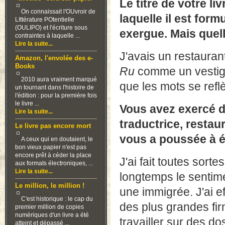
Le titre de votre l
On connaissait l'OUvroir de
laquelle il est for
LIttérature POtentielle
(OULIPO) et l'écriture sous
exergue. Mais quell
contraintes à laquelle ...
Lire la suite...
J'avais un restauran
Amazon, l'envolée des e-
Books
Ru
comme un vestige
2010 aura vraiment marqué
que les mots se reflè
un tournant dans l'histoire de
l'édition : pour la première fois
le livre ...
Vous avez exercé d
Lire la suite...
traductrice, restaur
Le livre pas encore mort
vous a poussée à é
A ceux qui en doutaient, le
bon vieux papier n'est pas
encore prêt à céder la place
J'ai fait toutes sorte
aux formats électroniques, ...
Lire la suite...
longtemps le sentime
Le million, le million !
une immigrée. J'ai e
C'est historique : le cap du
des plus grandes fi
premier million de copies
numériques d'un livre a été
travailler sur des do
atteint et dépassé ...