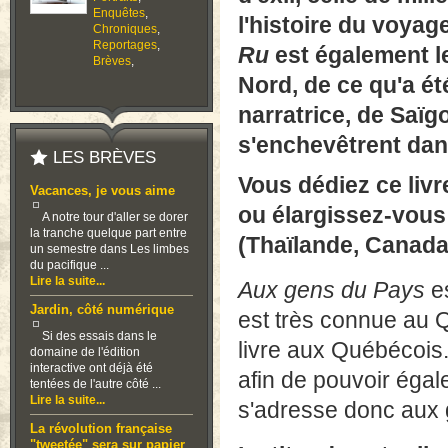
Enquêtes
,
l'histoire du voyag
Chroniques
,
Reportages
,
Ru
est également le
Brèves
,
Nord, de ce qu'a ét
narratrice, de Saï
s'enchevêtrent dans
LES BRÈVES
Vous dédiez ce liv
Vacances, je vous aime
ou élargissez-vous
A notre tour d'aller se dorer
la tranche quelque part entre
(Thaïlande, Canada
un semestre dans Les limbes
du pacifique ...
Lire la suite...
Aux gens du Pays
es
Jardin, côté numérique
est très connue au Q
Si des essais dans le
livre aux Québécois.
domaine de l'édition
interactive ont déjà été
afin de pouvoir égal
tentées de l'autre côté ...
Lire la suite...
s'adresse donc aux 
La révolution française
"tweetée" sera sur papier