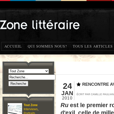
ACCUEIL
QUI SOMMES NOUS?
TOUS LES ARTICLES
24
RENCONTRE A
JAN
ÉCRIT PAR CAMILLE PAULIA
2010
Ru
est le premier r
Tout Zone
Interviews
,
d'exil, celle de mil
Portraits
,