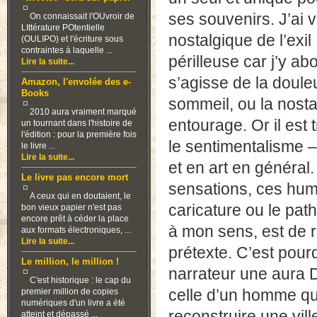
ses souvenirs. J’ai 
On connaissait l'OUvroir de
LIttérature POtentielle
nostalgique de l’exil 
(OULIPO) et l'écriture sous
contraintes à laquelle ...
périlleuse car j’y a
Lire la suite...
s’agisse de la doule
Amazon, l'envolée des e-
Books
sommeil, ou la nost
2010 aura vraiment marqué
entourage. Or il est 
un tournant dans l'histoire de
l'édition : pour la première fois
le sentimentalisme 
le livre ...
Lire la suite...
et en art en général.
Le livre pas encore mort
sensations, ces hum
A ceux qui en doutaient, le
caricature ou le patho
bon vieux papier n'est pas
encore prêt à céder la place
à mon sens, est de r
aux formats électroniques, ...
Lire la suite...
prétexte. C’est pour
Le million, le million !
narrateur une aura D
C'est historique : le cap du
celle d’un homme qui
premier million de copies
numériques d'un livre a été
reconstruire une vil
atteint et dépassé ...