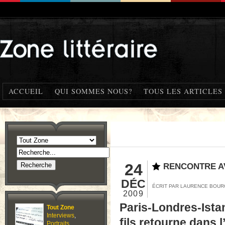
ACCUEIL
QUI SOMMES NOUS?
TOUS LES ARTICLES
24
RENCONTRE A
DÉC
ÉCRIT PAR LAURENCE BOU
2009
Paris-Londres-Istan
Tout Zone
Interviews
,
fils retourne dans l
Portraits
,