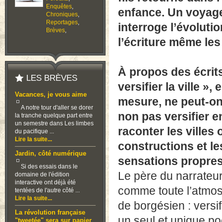
Enquêtes
,
enfance. Un voyage
Chroniques
,
Reportages
,
interroge l’évoluti
Brèves
,
l’écriture même le
À propos des écrits
LES BRÈVES
versifier la ville »
Vacances, je vous aime
mesure, ne peut-on 
A notre tour d'aller se dorer
non pas versifier e
la tranche quelque part entre
un semestre dans Les limbes
raconter les villes 
du pacifique ...
Lire la suite...
constructions et l
Jardin, côté numérique
sensations propres
Si des essais dans le
Le père du narrateu
domaine de l'édition
interactive ont déjà été
comme toute l’atmosp
tentées de l'autre côté ...
Lire la suite...
de borgésien : versif
La révolution française
un seul et unique po
"tweetée" sera sur papier