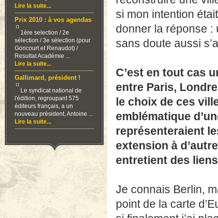
Lire la suite...
si mon intention éta
Prix 2010 : à vos agendas
donner la réponse : u
1ère selection / 2e
sélection / 3e sélection (pour
sans doute aussi s’
Goncourt et Renaudot) /
Resultat Académie ...
Lire la suite...
C’est en tout cas u
Gallimard, président !
entre Paris, Londre
Le syndicat national de
l'édition, regroupant 575
le choix de ces vil
éditeurs français, a un
emblématique d’une 
nouveau président, Antoine ...
Lire la suite...
représenteraient le
extension à d’autr
entretient des liens
Je connais Berlin, m
point de la carte d’