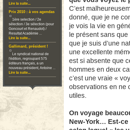
Lire la suite...
C’est malheureuseme
Prix 2010 : à vos agendas
donné, que je ne co
1ère selection / 2e
sélection / 3e sélection (pour
je vois la vie en gé
Goncourt et Renaudot) /
le présent sans que 
Resultat Académie ...
Lire la suite...
que je suis d’une nat
Gallimard, président !
une excellente mémoi
Le syndicat national de
l'édition, regroupant 575
est si absente que c
éditeurs français, a un
hommes en deux caté
nouveau président, Antoine ...
Lire la suite...
c’est une vraie « v
observations en ne c
utiles.
On voyage beaucoup 
New-York… Est-ce u