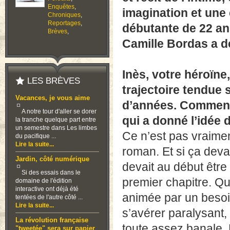
Enquêtes
,
imagination et une 
Chroniques
,
Reportages
,
débutante de 22 an
Brèves
,
Camille Bordas a d
Inès, votre héroïne
LES BRÈVES
trajectoire tendue 
Vacances, je vous aime
d’années. Comment
A notre tour d'aller se dorer
qui a donné l’idée 
la tranche quelque part entre
un semestre dans Les limbes
Ce n’est pas vraime
du pacifique ...
Lire la suite...
roman. Et si ça devai
Jardin, côté numérique
devait au début être 
Si des essais dans le
premier chapitre. Qua
domaine de l'édition
interactive ont déjà été
animée par un besoin
tentées de l'autre côté ...
Lire la suite...
s’avérer paralysant,
La révolution française
toute assez banale. 
"tweetée" sera sur papier