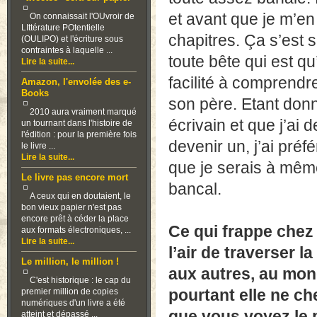
et avant que je m’en
On connaissait l'OUvroir de
LIttérature POtentielle
chapitres. Ça s’est 
(OULIPO) et l'écriture sous
contraintes à laquelle ...
toute bête qui est q
Lire la suite...
facilité à comprendr
Amazon, l'envolée des e-
Books
son père. Etant don
2010 aura vraiment marqué
écrivain et que j’ai
un tournant dans l'histoire de
l'édition : pour la première fois
devenir un, j’ai pré
le livre ...
Lire la suite...
que je serais à même
Le livre pas encore mort
bancal.
A ceux qui en doutaient, le
bon vieux papier n'est pas
encore prêt à céder la place
Ce qui frappe chez 
aux formats électroniques, ...
Lire la suite...
l’air de traverser 
Le million, le million !
aux autres, au mon
C'est historique : le cap du
pourtant elle ne ch
premier million de copies
numériques d'un livre a été
que vous voyez le p
atteint et dépassé ...