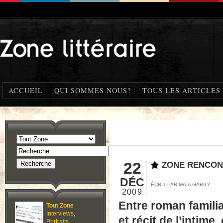
ACCUEIL
QUI SOMMES NOUS?
TOUS LES ARTICLES
22
ZONE RENCONT
DÉC
ÉCRIT PAR MAÏA GABILY
2009
Entre roman familia
Tout Zone
Interviews
,
et récit de l’intim
Portraits
,