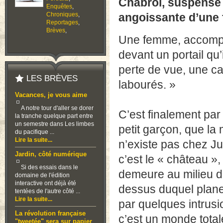
Chabrol, suspense 
Enquêtes
,
Chroniques
,
angoissante d’une f
Reportages
,
Brèves
,
Une femme, accompag
devant un portail qu’
perte de vue, une ca
LES BRÈVES
labourés. »
Vacances, je vous aime
A notre tour d'aller se dorer
C’est finalement pa
la tranche quelque part entre
un semestre dans Les limbes
petit garçon, que la
du pacifique ...
Lire la suite...
n’existe pas chez Ju
Jardin, côté numérique
c’est le « château », 
Si des essais dans le
demeure au milieu de
domaine de l'édition
interactive ont déjà été
dessus duquel planen
tentées de l'autre côté ...
Lire la suite...
par quelques intrus
La révolution française
c’est un monde tota
"tweetée" sera sur papier