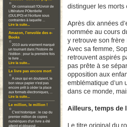
distinguer les morts 
On connaissait l'OUvroir de
LIttérature POtentielle
(OULIPO) et l'écriture sous
contraintes à laquelle ...
Après dix années d’e
Lire la suite...
nommée au cours du r
Amazon, l'envolée des e-
Books
y retrouve son frère
2010 aura vraiment marqué
Avec sa femme, Soph
un tournant dans l'histoire de
l'édition : pour la première fois
retrouvent aspirés p
le livre ...
Lire la suite...
pas prête à se sépar
Le livre pas encore mort
opposition aux enfa
A ceux qui en doutaient, le
emblématique d’un un
bon vieux papier n'est pas
encore prêt à céder la place
dans ce monde, mais 
aux formats électroniques, ...
Lire la suite...
Le million, le million !
Ailleurs, temps de l
C'est historique : le cap du
premier million de copies
numériques d'un livre a été
Le titre original du 
atteint et dépassé ...