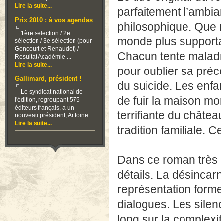
Lire la suite...
parfaitement l’ambia
Prix 2010 : à vos agendas
philosophique. Que 
1ère selection / 2e
monde plus supporta
sélection / 3e sélection (pour
Goncourt et Renaudot) /
Chacun tente maladro
Resultat Académie ...
Lire la suite...
pour oublier sa préc
Gallimard, président !
du suicide. Les enfa
Le syndicat national de
de fuir la maison mor
l'édition, regroupant 575
éditeurs français, a un
terrifiante du châtea
nouveau président, Antoine ...
Lire la suite...
tradition familiale. 
Dans ce roman très c
détails. La désincar
représentation forme
dialogues. Les silen
long sur la complexit