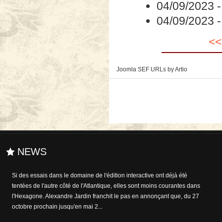
04/09/2023
04/09/2023
<<
Joomla SEF URLs by Artio
NEWS
Si des essais dans le domaine de l'édition interactive ont déjà été
tentées de l'autre côté de l'Atlantique, elles sont moins courantes dans
l'Hexagone. Alexandre Jardin franchit le pas en annonçant que, du 27
octobre prochain jusqu'en mai 2...