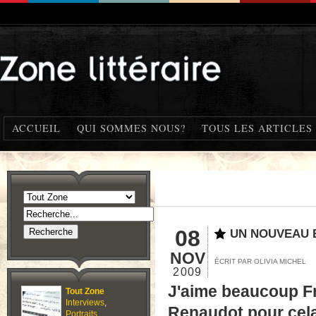
ACCUEIL
QUI SOMMES NOUS?
TOUS LES ARTICLES
08
UN NOUVEAU 
NOV
ÉCRIT PAR OLIVIA MICHEL
2009
J'aime beaucoup Fre
Tout Zone
Interviews
,
Renaudot pour cela
Portraits
,