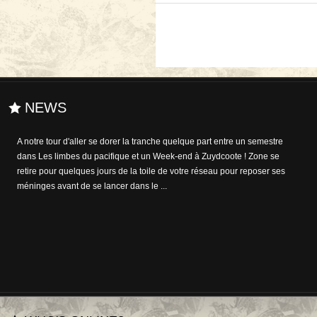
NEWS
A notre tour d'aller se dorer la tranche quelque part entre un semestre
Si des essais dans le domaine de l'édition interactive ont déjà été
dans Les limbes du pacifique et un Week-end à Zuydcoote ! Zone se
tentées de l'autre côté de l'Atlantique, elles sont moins courantes dans
retire pour quelques jours de la toile de votre réseau pour reposer ses
l'Hexagone. Alexandre Jardin franchit le pas en annonçant que, du 27
méninges avant de se lancer dans le ...
octobre prochain jusqu'en mai 2...