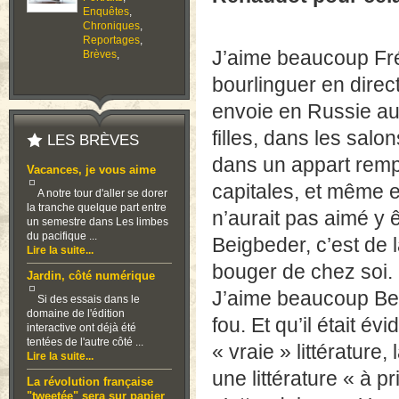
Enquêtes
,
Chroniques
,
Reportages
,
J’aime beaucoup Fréd
Brèves
,
bourlinguer en direc
envoie en Russie au
filles, dans les salo
LES BRÈVES
dans un appart rempl
Vacances, je vous aime
capitales, et même 
A notre tour d'aller se dorer
la tranche quelque part entre
n’aurait pas aimé y ê
un semestre dans Les limbes
du pacifique ...
Beigbeder, c’est de 
Lire la suite...
bouger de chez soi.
Jardin, côté numérique
J’aime beaucoup Bei
Si des essais dans le
domaine de l'édition
fou. Et qu’il était évi
interactive ont déjà été
tentées de l'autre côté ...
« vraie » littérature,
Lire la suite...
une littérature « à pri
La révolution française
"tweetée" sera sur papier