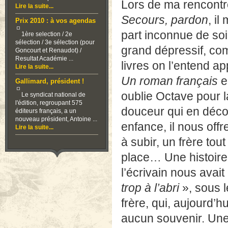
Lors de ma rencontre 
Lire la suite...
Secours, pardon
, il
Prix 2010 : à vos agendas
part inconnue de so
1ère selection / 2e
sélection / 3e sélection (pour
grand dépressif, co
Goncourt et Renaudot) /
Resultat Académie ...
livres on l’entend ap
Lire la suite...
Un roman français
e
Gallimard, président !
oublie Octave pour la
Le syndicat national de
l'édition, regroupant 575
douceur qui en déco
éditeurs français, a un
nouveau président, Antoine ...
enfance, il nous off
Lire la suite...
à subir, un frère to
place… Une histoire 
l’écrivain nous avait
trop à l’abri
», sous 
frère, qui, aujourd’hu
aucun souvenir. Une 