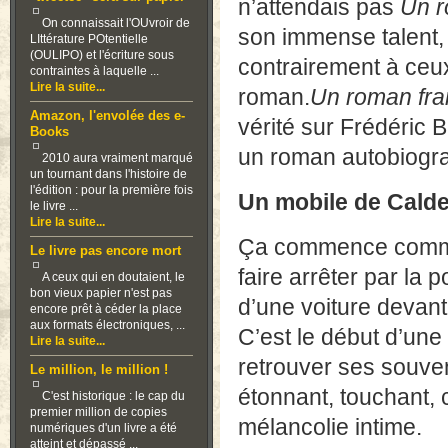
n’attendais pas
Un r
On connaissait l'OUvroir de
son immense talent, i
LIttérature POtentielle
(OULIPO) et l'écriture sous
contrairement à ceu
contraintes à laquelle ...
Lire la suite...
roman.
Un roman fra
Amazon, l'envolée des e-
vérité sur Frédéric B
Books
un roman autobiogr
2010 aura vraiment marqué
un tournant dans l'histoire de
l'édition : pour la première fois
Un mobile de Calde
le livre ...
Lire la suite...
Ça commence comme 
Le livre pas encore mort
faire arrêter par la
A ceux qui en doutaient, le
bon vieux papier n'est pas
d’une voiture devant 
encore prêt à céder la place
aux formats électroniques, ...
C’est le début d’une 
Lire la suite...
retrouver ses souven
Le million, le million !
étonnant, touchant, 
C'est historique : le cap du
premier million de copies
mélancolie intime.
numériques d'un livre a été
atteint et dépassé ...