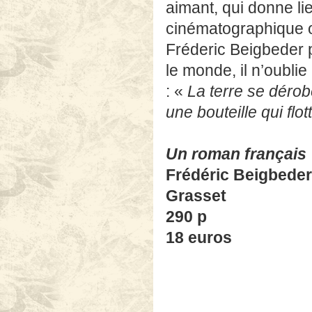
aimant, qui donne li
cinématographique où
Fréderic Beigbeder 
le monde, il n’oubli
: «
La terre se dérobe
une bouteille qui flo
Un roman français
Frédéric Beigbeder
Grasset
290 p
18 euros