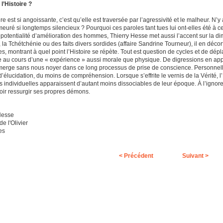
 l’Histoire ?
oire est si angoissante, c’est qu’elle est traversée par l’agressivité et le malheur. N
meuré si longtemps silencieux ? Pourquoi ces paroles tant tues lui ont-elles été à ce 
 potentialité d’amélioration des hommes, Thierry Hesse met aussi l’accent sur la dim
a Tchétchénie ou des faits divers sordides (affaire Sandrine Tourneur), il en décort
des, montrant à quel point l’Histoire se répète. Tout est question de cycles et de d
 au cours d’une « expérience » aussi morale que physique. De digressions en app
erge sans nous noyer dans ce long processus de prise de conscience. Personnelle
d’élucidation, du moins de compréhension. Lorsque s’effrite le vernis de la Vérité, l
 individuelles apparaissent d’autant moins dissociables de leur époque. À l’ignorer,
voir ressurgir ses propres démons.
Hesse
de l'Olivier
es
< Précédent
Suivant >