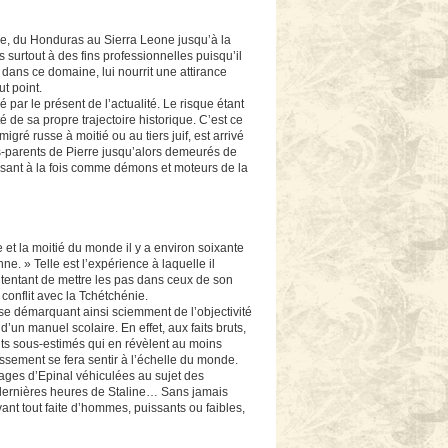
e, du Honduras au Sierra Leone jusqu’à la
is surtout à des fins professionnelles puisqu’il
s dans ce domaine, lui nourrit une attirance
ut point.
par le présent de l’actualité. Le risque étant
de sa propre trajectoire historique. C’est ce
gré russe à moitié ou au tiers juif, est arrivé
nds-parents de Pierre jusqu’alors demeurés de
issant à la fois comme démons et moteurs de la
pe et la moitié du monde il y a environ soixante
e. » Telle est l’expérience à laquelle il
 tentant de mettre les pas dans ceux de son
 conflit avec la Tchétchénie.
 se démarquant ainsi sciemment de l’objectivité
n d’un manuel scolaire. En effet, aux faits bruts,
faits sous-estimés qui en révèlent au moins
tissement se fera sentir à l’échelle du monde.
images d’Epinal véhiculées au sujet des
es dernières heures de Staline… Sans jamais
avant tout faite d’hommes, puissants ou faibles,