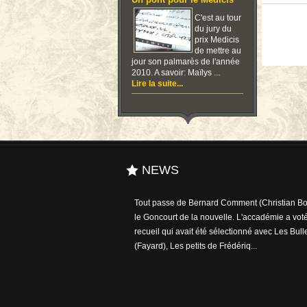
Un pont pour le Medicis
C'est au tour
du jury du
prix Medicis
de mettre au
jour son palmarès de l'année
2010. A savoir: Maïlys ...
Lire la suite...
NEWS
Tout passe de Bernard Comment (Christian Bou
A l'heure où le débat sur le numérique envahit e
le Goncourt de la nouvelle. L'accadémie a voté
l'édition, le bibiophile - entre autres - Karl Lage
recueil qui avait été sélectionné avec Les Bull
de 300.000 ouvrages dans sa bibliothèque per
(Fayard), Les petits de Frédériq...
remède pour réconforter t...