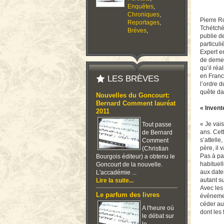
Enquêtes
,
Chroniques
,
Pierre R
Reportages
,
Tchétchén
Brèves
,
publie de
particuli
Expert en
de demeu
qu’il réa
en Franc
LES BRÈVES
l’ordre 
quête da
Nouvelles du Goncourt:
Bernard Comment lauréat
« Invent
2011
« Je vais
Tout passe
ans. Cett
de Bernard
s’attell
Comment
père, il 
(Christian
Pas à pa
Bourgois éditeur) a obtenu le
habituell
Goncourt de la nouvelle.
aux dates
L'accadémie ...
autant su
Lire la suite...
Avec les 
Le parfum des livres
événemen
céder au 
A l'heure où
dont les 
le débat sur