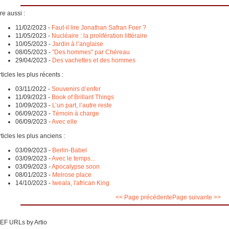
re aussi :
11/02/2023
-
Faut-il lire Jonathan Safran Foer ?
11/05/2023
-
Nucléaire : la prolifération littéraire
10/05/2023
-
Jardin à l’anglaise
08/05/2023
-
"Des hommes" par Chéreau
29/04/2023
-
Des vachettes et des hommes
ticles les plus récents :
03/11/2022
-
Souvenirs d’enfer
11/09/2023
-
Book of Brillant Things
10/09/2023
-
L’un part, l’autre reste
06/09/2023
-
Témoin à charge
06/09/2023
-
Avec elle
ticles les plus anciens :
03/09/2023
-
Berlin-Babel
03/09/2023
-
Avec le temps...
03/09/2023
-
Apocalypse soon
08/01/2023
-
Melrose place
14/10/2023
-
Iweala, l'african King
<< Page précédente
Page suivante >>
EF URLs by Artio