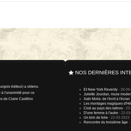
NOS DERNIÈRES INT
rgois éditeur) a obtenu
t affole le milieu de
Et New-York Reverdy
- 28-09
 à l'unanimité pour ce
rfeld (il dit détenir plus
Juliette Jourdan, muse mode
es de Claire Castillon
sonnelle) a trouvé la
Xabi Molia: de l'écrit à l'écran
Les montages magiques d'Hé
Cloé au pays des latinos
- 23
D'une femme à l'autre
- 22-03
Un brin de folie
- 22-03-2023
Rencontre du troisième âge
-