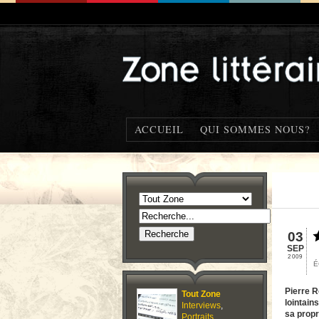
ACCUEIL
QUI SOMMES NOUS?
03
SEP
2009
É
Pierre R
Tout Zone
lointain
Interviews
,
sa propr
Portraits
,