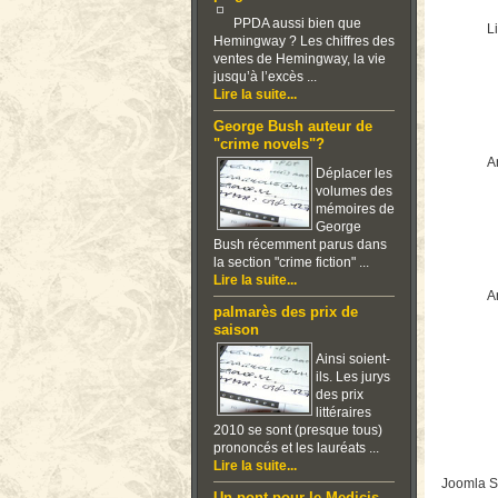
PPDA aussi bien que
Li
Hemingway ? Les chiffres des
ventes de Hemingway, la vie
jusqu’à l’excès ...
Lire la suite...
George Bush auteur de
"crime novels"?
Ar
Déplacer les
volumes des
mémoires de
George
Bush récemment parus dans
la section "crime fiction" ...
Lire la suite...
Ar
palmarès des prix de
saison
Ainsi soient-
ils. Les jurys
des prix
littéraires
2010 se sont (presque tous)
prononcés et les lauréats ...
Lire la suite...
Joomla S