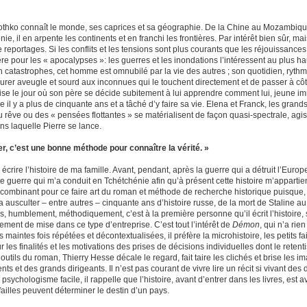
othko connaît le monde, ses caprices et sa géographie. De la Chine au Mozambiqu
ie, il en arpente les continents et en franchi les frontières. Par intérêt bien sûr, ma
 reportages. Si les conflits et les tensions sont plus courants que les réjouissance
ère pour les « apocalypses »: les guerres et les inondations l’intéressent au plus ha
 catastrophes, cet homme est omnubilé par la vie des autres ; son quotidien, rythmé 
rer aveugle et sourd aux inconnues qui le touchent directement et de passer à côté 
lise le jour où son père se décide subitement à lui apprendre comment lui, jeune immi
e il y a plus de cinquante ans et a tâché d’y faire sa vie. Elena et Franck, les gra
du rêve ou des « pensées flottantes » se matérialisent de façon quasi-spectrale, ag
ns laquelle Pierre se lance.
er, c’est une bonne méthode pour connaître la vérité. »
 écrire l’histoire de ma famille. Avant, pendant, après la guerre qui a détruit l’Euro
e guerre qui m’a conduit en Tchétchénie afin qu’à présent cette histoire m’appartienn
e, combinant pour ce faire art du roman et méthode de recherche historique puisque,
va ausculter – entre autres – cinquante ans d’histoire russe, de la mort de Staline au
s, humblement, méthodiquement, c’est à la première personne qu’il écrit l’histoire,
ement de mise dans ce type d’entreprise. C’est tout l’intérêt de
Démon
, qui n’a rie
 maintes fois répétées et décontextualisées, il préfère la microhistoire, les petits 
r les finalités et les motivations des prises de décisions individuelles dont le reten
outils du roman, Thierry Hesse décale le regard, fait taire les clichés et brise les 
ts et des grands dirigeants. Il n’est pas courant de vivre lire un récit si vivant d
psychologisme facile, il rappelle que l’histoire, avant d’entrer dans les livres, est 
failles peuvent déterminer le destin d’un pays.