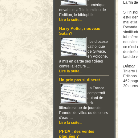
le
La fin de
numérique
envahit et affole le milieu de
Si l’hist
l'édition, le bibiophile - ...
est-il de
Lire la suite...
mal et la
Rwanda, l
Harry Potter, nouveau
similitu
Satan?
lui-même
Le diocèse
nous imm
catholique
ce n’est 
de Gliwice,
destinées
en Pologne,
tard de 
a mis en garde ses fidèles
contre la lecture ...
Démon
Lire la suite...
Thierry 
Editions 
Un prix pas si discret
462 pag
20 euros
La France
compterait
autant de
prix
littéraires que de jours de
l'année, de villes ou de cours
d'eau, ...
Lire la suite...
PPDA : des ventes
plagiées ?