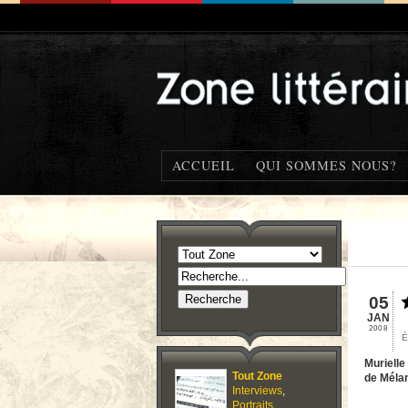
ACCUEIL
QUI SOMMES NOUS?
05
JAN
2008
É
Murielle
Tout Zone
de Mélan
Interviews
,
Portraits
,