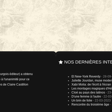
NOS DERNIÈRES INT
rgois éditeur) a obtenu
Et New-York Reverdy
- 28-09
 à l'unanimité pour ce
Juliette Jourdan, muse mode
es de Claire Castillon
Xabi Molia: de l'écrit à l'écran
Les montages magiques d'Hé
Cloé au pays des latinos
- 23
D'une femme à l'autre
- 22-03
Un brin de folie
- 22-03-2023
Rencontre du troisième âge
-