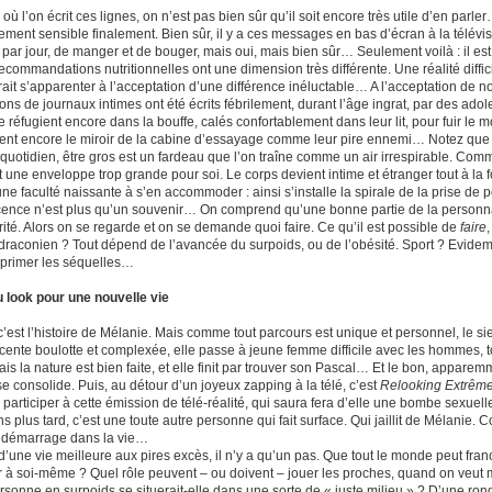
 où l’on écrit ces lignes, on n’est pas bien sûr qu’il soit encore très utile d’en par
llement sensible finalement. Bien sûr, il y a ces messages en bas d’écran à la télév
par jour, de manger et de bouger, mais oui, mais bien sûr… Seulement voilà : il es
recommandations nutritionnelles ont une dimension très différente. Une réalité diffi
ait s’apparenter à l’acceptation d’une différence inéluctable… A l’acceptation de no
ions de journaux intimes ont été écrits fébrilement, durant l’âge ingrat, par des a
e réfugient encore dans la bouffe, calés confortablement dans leur lit, pour fuir le
ent encore le miroir de la cabine d’essayage comme leur pire ennemi… Notez que 
Au quotidien, être gros est un fardeau que l’on traîne comme un air irrespirable. C
t une enveloppe trop grande pour soi. Le corps devient intime et étranger tout à la foi
e faculté naissante à s’en accommoder : ainsi s’installe la spirale de la prise de
cence n’est plus qu’un souvenir… On comprend qu’une bonne partie de la personnali
rité. Alors on se regarde et on se demande quoi faire. Ce qu’il est possible de
faire
raconien ? Tout dépend de l’avancée du surpoids, ou de l’obésité. Sport ? Evidem
primer les séquelles…
look pour une nouvelle vie
c’est l’histoire de Mélanie. Mais comme tout parcours est unique et personnel, le si
cente boulotte et complexée, elle passe à jeune femme difficile avec les hommes,
ais la nature est bien faite, et elle finit par trouver son Pascal… Et le bon, apparem
e consolide. Puis, au détour d’un joyeux zapping à la télé, c’est
Relooking Extrêm
 participer à cette émission de télé-réalité, qui saura fera d’elle une bombe sexuel
s plus tard, c’est une toute autre personne qui fait surface. Qui jaillit de Mélanie.
 démarrage dans la vie…
’une vie meilleure aux pires excès, il n’y a qu’un pas. Que tout le monde peut franc
r à soi-même ? Quel rôle peuvent – ou doivent – jouer les proches, quand on veut 
rsonne en surpoids se situerait-elle dans une sorte de « juste milieu » ? D’une ron