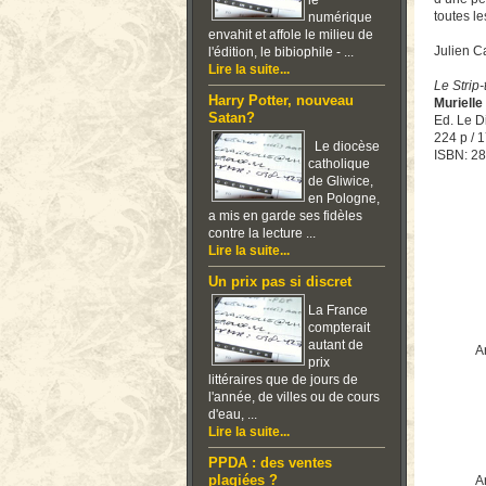
le
toutes l
numérique
envahit et affole le milieu de
Julien 
l'édition, le bibiophile - ...
Lire la suite...
Le Strip
Harry Potter, nouveau
Murielle
Satan?
Ed. Le Di
224 p / 1
Le diocèse
ISBN: 2
catholique
de Gliwice,
en Pologne,
a mis en garde ses fidèles
contre la lecture ...
Lire la suite...
Un prix pas si discret
La France
compterait
autant de
Ar
prix
littéraires que de jours de
l'année, de villes ou de cours
d'eau, ...
Lire la suite...
PPDA : des ventes
plagiées ?
Ar