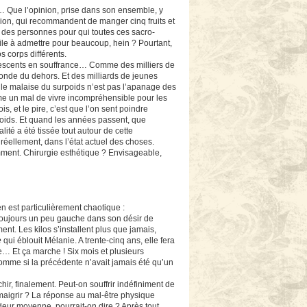
ler… Que l’opinion, prise dans son ensemble, y
ision, qui recommandent de manger cinq fruits et
t des personnes pour qui toutes ces sacro-
cile à admettre pour beaucoup, hein ? Pourtant,
s corps différents.
dolescents en souffrance… Comme des milliers de
 monde du dehors. Et des milliards de jeunes
le malaise du surpoids n’est pas l’apanage des
omme un mal de vivre incompréhensible pour les
s, et le pire, c’est que l’on sent poindre
 poids. Et quand les années passent, que
té a été tissée tout autour de cette
, réellement, dans l’état actuel des choses.
ment. Chirurgie esthétique ? Envisageable,
en est particulièrement chaotique :
 toujours un peu gauche dans son désir de
ment. Les kilos s’installent plus que jamais,
e
qui éblouit Mélanie. A trente-cinq ans, elle fera
le… Et ça marche ! Six mois et plusieurs
 Comme si la précédente n’avait jamais été qu’un
hir, finalement. Peut-on souffrir indéfiniment de
maigrir ? La réponse au mal-être physique
deur moyenne, pourrait-on dire ? Après tout,