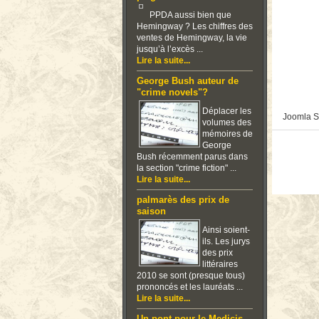
PPDA aussi bien que
Hemingway ? Les chiffres des
ventes de Hemingway, la vie
jusqu’à l’excès ...
Lire la suite...
George Bush auteur de
"crime novels"?
Déplacer les
Joomla S
volumes des
mémoires de
George
Bush récemment parus dans
la section "crime fiction" ...
Lire la suite...
palmarès des prix de
saison
Ainsi soient-
ils. Les jurys
des prix
littéraires
2010 se sont (presque tous)
prononcés et les lauréats ...
Lire la suite...