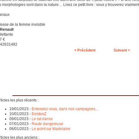
es morphologies sont dans la nature… Lisez ce petit livre : vous y trouverez vraimen
Canaux
-tease de la femme invisible
 Renault
lettante
7 €
842631482
< Précédent
Suivant >
ticles les plus récents :
19/01/2023
-
Entendez-vous, dans nos campagnes...
10/01/2023
-
ExistenZ
09/01/2023
-
Le rat danse
07/01/2023
-
Route dangereuse
06/01/2023
-
Le point sur Madelaine
ticles les plus anciens :