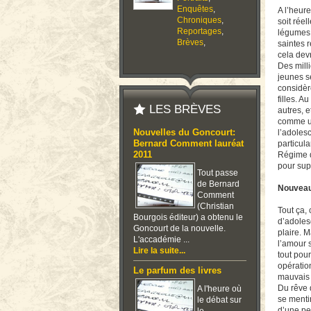
Enquêtes
,
A l’heure
Chroniques
,
soit rée
Reportages
,
légumes 
Brèves
,
saintes 
cela devr
Des mill
jeunes s
considèr
filles. 
LES BRÈVES
autres, e
comme un
Nouvelles du Goncourt:
l’adoles
Bernard Comment lauréat
particula
2011
Régime d
pour sup
Tout passe
de Bernard
Nouveau 
Comment
(Christian
Tout ça, 
Bourgois éditeur) a obtenu le
d’adoles
Goncourt de la nouvelle.
plaire. M
L'accadémie ...
l’amour s
Lire la suite...
tout pour
opération
Le parfum des livres
mauvais
Du rêve d
A l'heure où
se menti
le débat sur
d’une pe