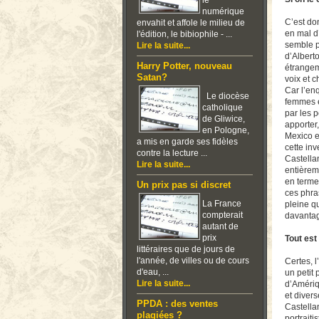
le
numérique
C’est do
envahit et affole le milieu de
en mal d
l'édition, le bibiophile - ...
semble p
Lire la suite...
d’Albert
Harry Potter, nouveau
étrangem
Satan?
voix et 
Car l’en
Le diocèse
femmes e
catholique
par les p
de Gliwice,
apporter
en Pologne,
Mexico e
a mis en garde ses fidèles
cette in
contre la lecture ...
Castella
Lire la suite...
entièrem
en terme
Un prix pas si discret
ces phra
La France
pleine q
compterait
davantag
autant de
prix
Tout est
littéraires que de jours de
l'année, de villes ou de cours
Certes, l
d'eau, ...
un petit 
Lire la suite...
d’Amériq
et divers
PPDA : des ventes
Castella
plagiées ?
portraiti