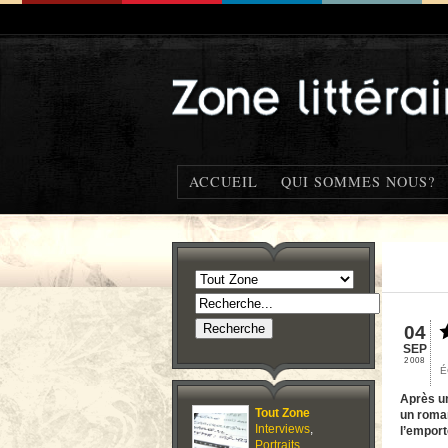
ACCUEIL
QUI SOMMES NOUS?
04
SEP
2008
É
Après 
Tout Zone
un roman
Interviews
,
l’emport
Portraits
,