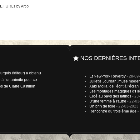
EF URLs by Artio
NOS DERNIÈRES INT
rgois éditeur) a obtenu
Et New-York Reverdy
- 28-09
 à l'unanimité pour ce
Juliette Jourdan, muse mode
es de Claire Castillon
Xabi Molia: de l'écrit à l'écran
Les montages magiques d'Hé
Cloé au pays des latinos
- 23
D'une femme à l'autre
- 22-03
Un brin de folie
- 22-03-2023
Rencontre du troisième âge
-