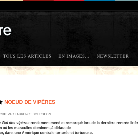
TOUS LES ARTICLES
EN IMAGES...
NEWSLETTER
NOEUD DE VIPÈRES
CRIT PAR LAURENCE BOURGEON
un
Bal des vipères
rondement mené et remarqué lors de la dernière rentrée litté
 où les masculins dominent, à défaut de
er, dans une Amérique centrale torturée et tortueuse.