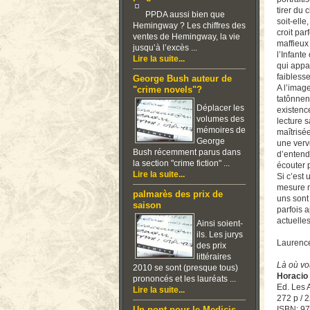
tirer du
PPDA aussi bien que
soit-ell
Hemingway ? Les chiffres des
croit par
ventes de Hemingway, la vie
maffieux
jusqu’à l’excès ...
l’Infante
Lire la suite...
qui appar
faiblesse
George Bush auteur de
A l’image
"crime novels"?
tatônnent
Déplacer les
existence
volumes des
lecture 
mémoires de
maîtrisé
George
une verv
Bush récemment parus dans
d’entend
la section "crime fiction" ...
écouter p
Lire la suite...
Si c’est 
mesure n
palmarès des prix de
uns sont
saison
parfois 
actuell
Ainsi soient-
ils. Les jurys
Laurenc
des prix
littéraires
Là où vo
2010 se sont (presque tous)
Horacio
prononcés et les lauréats ...
Ed. Les A
Lire la suite...
272 p / 2
ISBN: 9