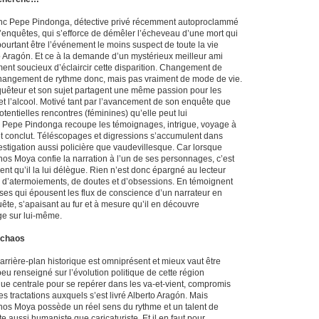
nc Pepe Pindonga, détective privé récemment autoproclammé
’enquêtes, qui s’efforce de démêler l’écheveau d’une mort qui
ourtant être l’événement le moins suspect de toute la vie
o Aragón. Et ce à la demande d’un mystérieux meilleur ami
ent soucieux d’éclaircir cette disparition. Changement de
changement de rythme donc, mais pas vraiment de mode de vie.
quêteur et son sujet partagent une même passion pour les
t l’alcool. Motivé tant par l’avancement de son enquête que
otentielles rencontres (féminines) qu’elle peut lui
, Pepe Pindonga recoupe les témoignages, intrigue, voyage à
t conclut. Téléscopages et digressions s’accumulent dans
vestigation aussi policière que vaudevillesque. Car lorsque
nos Moya confie la narration à l’un de ses personnages, c’est
ent qu’il la lui délègue. Rien n’est donc épargné au lecteur
 d’atermoiements, de doutes et d’obsessions. En témoignent
ses qui épousent les flux de conscience d’un narrateur en
uête, s’apaisant au fur et à mesure qu’il en découvre
e sur lui-même.
 chaos
’arrière-plan historique est omniprésent et mieux vaut être
peu renseigné sur l’évolution politique de cette région
ue centrale pour se repérer dans les va-et-vient, compromis
es tractations auxquels s’est livré Alberto Aragón. Mais
nos Moya possède un réel sens du rythme et un talent de
ste aussi humaniste que caricaturiste. Et il en faut pour