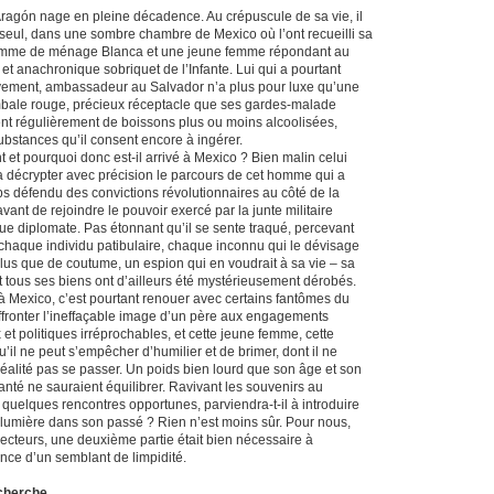
Aragón nage en pleine décadence. Au crépuscule de sa vie, il
seul, dans une sombre chambre de Mexico où l’ont recueilli sa
femme de ménage Blanca et une jeune femme répondant au
et anachronique sobriquet de l’Infante. Lui qui a pourtant
tivement, ambassadeur au Salvador n’a plus pour luxe qu’une
imbale rouge, précieux réceptacle que ses gardes-malade
nt régulièrement de boissons plus ou moins alcoolisées,
ubstances qu’il consent encore à ingérer.
et pourquoi donc est-il arrivé à Mexico ? Bien malin celui
a décrypter avec précision le parcours de cet homme qui a
s défendu des convictions révolutionnaires au côté de la
avant de rejoindre le pouvoir exercé par la junte militaire
que diplomate. Pas étonnant qu’il se sente traqué, percevant
 chaque individu patibulaire, chaque inconnu qui le dévisage
lus que de coutume, un espion qui en voudrait à sa vie – sa
et tous ses biens ont d’ailleurs été mystérieusement dérobés.
à Mexico, c’est pourtant renouer avec certains fantômes du
ffronter l’ineffaçable image d’un père aux engagements
 et politiques irréprochables, et cette jeune femme, cette
u’il ne peut s’empêcher d’humilier et de brimer, dont il ne
réalité pas se passer. Un poids bien lourd que son âge et son
anté ne sauraient équilibrer. Ravivant les souvenirs au
 quelques rencontres opportunes, parviendra-t-il à introduire
lumière dans son passé ? Rien n’est moins sûr. Pour nous,
lecteurs, une deuxième partie était bien nécessaire à
nce d’un semblant de limpidité.
e cherche…