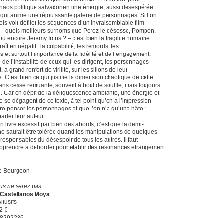
 chaos politique salvadorien une énergie, aussi désespérée
e, qui anime une réjouissante galerie de personnages. Si l’on
fois voir défiler les séquences d’un invraisemblable film
 – quels meilleurs surnoms que Perez le désossé, Pompon,
 ou encore Jeremy Irons ? – c’est bien la fragilité humaine
aît en négatif : la culpabilité, les remords, les
s et surtout l’importance de la fidélité et de l’engagement.
 de l’instabilité de ceux qui les dirigent, les personnages
, à grand renfort de virilité, sur les sillons de leur
. C’est bien ce qui justifie la dimension chaotique de cette
sans cesse remuante, souvent à bout de souffle, mais toujours
e. Car en dépit de la déliquescence ambiante, une énergie et
e se dégagent de ce texte, à tel point qu’on a l’impression
re penser les personnages et que l’on n’a qu’une hâte :
arler leur auteur.
un livre excessif par bien des abords, c’est que la demi-
e saurait être tolérée quand les manipulations de quelques
 responsables du désespoir de tous les autres. Il faut
apprendre à déborder pour établir des résonances étrangement
es…
e Bourgeon
us ne serez pas
 Castellanos Moya
llusifs
2 €
78292286