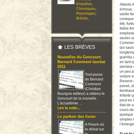
Enquêtes
,
Alberto 
Chroniques
,
échoue, 
Reportages
,
vieille 
Brèves
,
comique 
été, fur
fidèle t
emplisse
seules s
Comment 
LES BRÈVES
qui saur
longtemp
Nouvelles du Goncourt:
guérilla 
Bernard Comment lauréat
en tant 
2011
derrière
un peu p
Tout passe
voiture 
de Bernard
Revenir 
Comment
passé, a
(Christian
familiaux
Bourgois éditeur) a obtenu le
Infante q
Goncourt de la nouvelle.
peut en 
L'accadémie ...
état de s
Lire la suite...
cours de
quelque 
Le parfum des livres
simples 
l’émerge
A l'heure où
le débat sur
Si on l