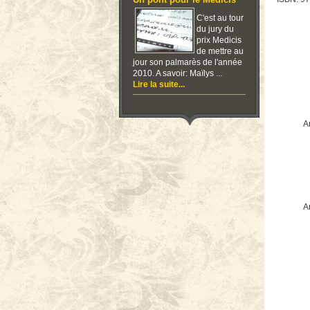
Un pont pour le Medicis
C'est au tour
du jury du
prix Medicis
de mettre au
jour son palmarès de l'année
2010. A savoir: Maïlys ...
Lire la suite...
Ar
Ar