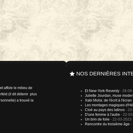
NOS DERNIÈRES INT
t affole le milieu de
Et New-York Reverdy
- 28-09
rfeld (il dit détenir plus
Juliette Jourdan, muse mode
sonnelle) a trouvé la
Xabi Molia: de l'écrit à l'écran
Les montages magiques d'Hé
Cloé au pays des latinos
- 23
D'une femme à l'autre
- 22-03
Un brin de folie
- 22-03-2023
Rencontre du troisième âge
-