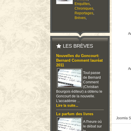
Enquêtes
,
Chroniques
,
Reportages
,
Brèves
,
Ar
LES BRÈVES
Nouvelles du Goncourt:
Bernard Comment lauréat
2011
Ar
Tout passe
de Bernard
Comment
(Christian
Bourgois éditeur) a obtenu le
Goncourt de la nouvelle.
L'accadémie ...
Lire la suite...
Le parfum des livres
Joomla S
A l'heure où
le débat sur