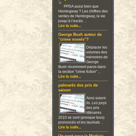
PPDA aussi bien que
Hemingway ? Les chiffres des
ventes de Hemingway, la vie
jusqu’à l’excès ...
Lire la suite...
George Bush auteur de
"crime novels"?
Déplacer les
volumes des
mémoires de
George
Bush récemment parus dans
la section "crime fiction" ...
Lire la suite...
palmarès des prix de
saison
Ainsi soient-
ils. Les jurys
des prix
littéraires
2010 se sont (presque tous)
prononcés et les lauréats ...
Lire la suite...