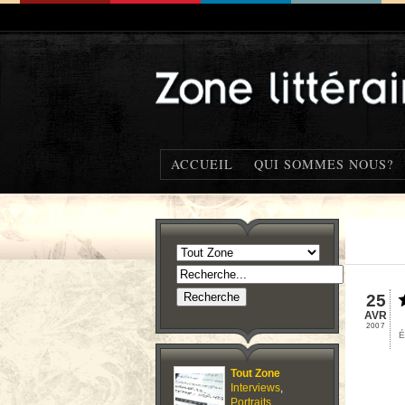
ACCUEIL
QUI SOMMES NOUS?
25
AVR
2007
É
Tout Zone
Interviews
,
Portraits
,