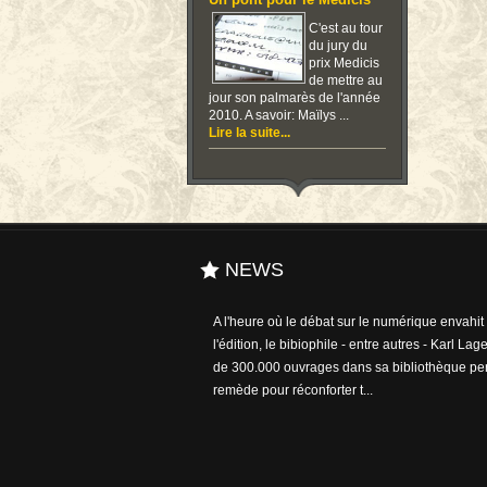
Un pont pour le Medicis
C'est au tour
du jury du
prix Medicis
de mettre au
jour son palmarès de l'année
2010. A savoir: Maïlys ...
Lire la suite...
NEWS
A l'heure où le débat sur le numérique envahit e
l'édition, le bibiophile - entre autres - Karl Lage
de 300.000 ouvrages dans sa bibliothèque per
remède pour réconforter t...