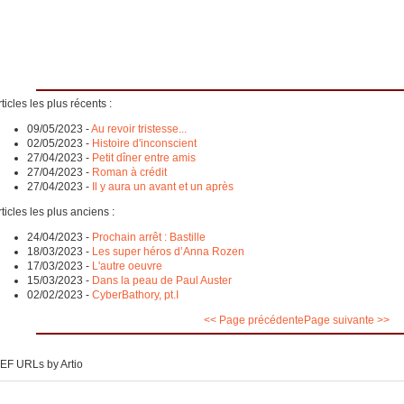
ticles les plus récents :
09/05/2023
-
Au revoir tristesse...
02/05/2023
-
Histoire d'inconscient
27/04/2023
-
Petit dîner entre amis
27/04/2023
-
Roman à crédit
27/04/2023
-
Il y aura un avant et un après
ticles les plus anciens :
24/04/2023
-
Prochain arrêt : Bastille
18/03/2023
-
Les super héros d’Anna Rozen
17/03/2023
-
L'autre oeuvre
15/03/2023
-
Dans la peau de Paul Auster
02/02/2023
-
CyberBathory, pt.I
<< Page précédente
Page suivante >>
EF URLs by Artio