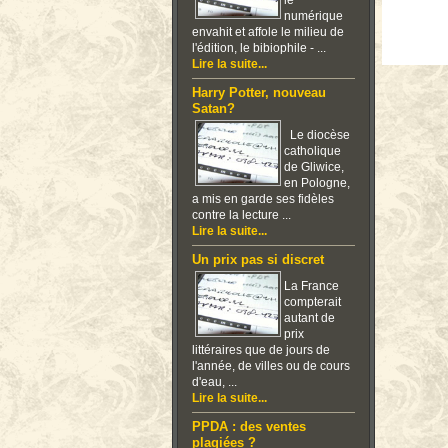
le
numérique
envahit et affole le milieu de
l'édition, le bibiophile - ...
Lire la suite...
Harry Potter, nouveau
Satan?
Le diocèse
catholique
de Gliwice,
en Pologne,
a mis en garde ses fidèles
contre la lecture ...
Lire la suite...
Un prix pas si discret
La France
compterait
autant de
prix
littéraires que de jours de
l'année, de villes ou de cours
d'eau, ...
Lire la suite...
PPDA : des ventes
plagiées ?