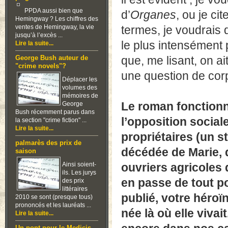
PPDA aussi bien que
d’
Organes
, ou je ci
Hemingway ? Les chiffres des
ventes de Hemingway, la vie
termes, je voudrais 
jusqu’à l’excès ...
le plus intensément 
Lire la suite...
que, me lisant, on ai
George Bush auteur de
"crime novels"?
une question de cor
Déplacer les
volumes des
mémoires de
Le roman fonctionn
George
Bush récemment parus dans
l’opposition social
la section "crime fiction" ...
Lire la suite...
propriétaires (un s
palmarès des prix de
décédée de Marie, qu
saison
Ainsi soient-
ouvriers agricoles 
ils. Les jurys
en passe de tout 
des prix
littéraires
publié, votre héroï
2010 se sont (presque tous)
prononcés et les lauréats ...
née là où elle vivai
Lire la suite...