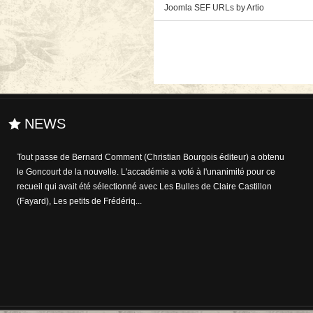
Joomla SEF URLs by Artio
NEWS
A l'heure où le débat sur le numérique envahit et affole le milieu de
l'édition, le bibiophile - entre autres - Karl Lagerfeld (il dit détenir plus
de 300.000 ouvrages dans sa bibliothèque personnelle) a trouvé la
remède pour réconforter t...