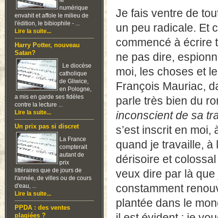
le
numérique
Je fais ventre de tou
envahit et affole le milieu de
l'édition, le bibiophile - ...
un peu radicale. Et 
Lire la suite...
commencé à écrire ta
Harry Potter, nouveau
Satan?
ne pas dire, espionn
Le diocèse
moi, les choses et le
catholique
de Gliwice,
François Mauriac, da
en Pologne,
a mis en garde ses fidèles
parle très bien du r
contre la lecture ...
Lire la suite...
inconscient de sa tra
Un prix pas si discret
s’est inscrit en moi
La France
quand je travaille, à l
compterait
autant de
dérisoire et colossal 
prix
littéraires que de jours de
veux dire par là que
l'année, de villes ou de cours
constamment renouvel
d'eau, ...
Lire la suite...
plantée dans le mond
PPDA : des ventes
il est évident ; je vo
plagiées ?