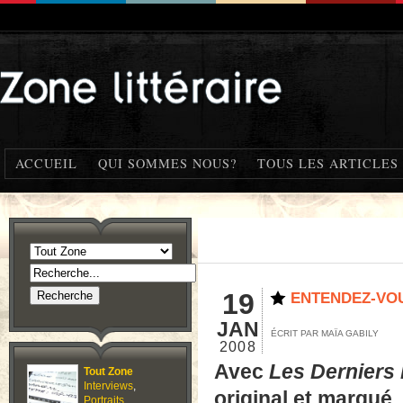
ACCUEIL
QUI SOMMES NOUS?
TOUS LES ARTICLES
19
ENTENDEZ-VOU
JAN
ÉCRIT PAR MAÏA GABILY
2008
Avec
Les Derniers 
Tout Zone
Interviews
,
original et marqué,
Portraits
,