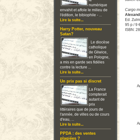
le
numérique
Cargo m
envahit et affole le milieu de
Alexand
l'édition, le bibiophile - ...
Ed. Zul
Lire la suite...
95 p / 9 
Harry Potter, nouveau
ISBN: 2
Satan?
Le diocèse
catholique
de Gliwice,
en Pologne,
a mis en garde ses fidèles
contre la lecture ...
Lire la suite...
Un prix pas si discret
Ar
La France
compterait
autant de
prix
littéraires que de jours de
l'année, de villes ou de cours
d'eau, ...
Ar
Lire la suite...
PPDA : des ventes
plagiées ?