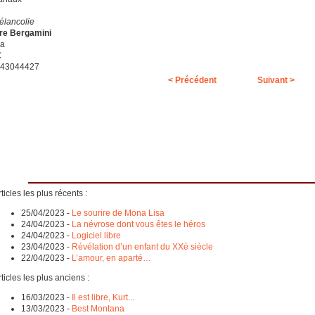
élancolie
re Bergamini
ma
€
843044427
< Précédent
Suivant >
ticles les plus récents :
25/04/2023
-
Le sourire de Mona Lisa
24/04/2023
-
La névrose dont vous êtes le héros
24/04/2023
-
Logiciel libre
23/04/2023
-
Révélation d’un enfant du XXè siècle
22/04/2023
-
L’amour, en aparté…
ticles les plus anciens :
16/03/2023
-
Il est libre, Kurt...
13/03/2023
-
Best Montana