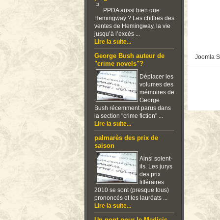
PPDA aussi bien que
Hemingway ? Les chiffres des
ventes de Hemingway, la vie
jusqu’à l’excès ...
Lire la suite...
George Bush auteur de
Joomla S
"crime novels"?
Déplacer les
volumes des
mémoires de
George
Bush récemment parus dans
la section "crime fiction" ...
Lire la suite...
palmarès des prix de
saison
Ainsi soient-
ils. Les jurys
des prix
littéraires
2010 se sont (presque tous)
prononcés et les lauréats ...
Lire la suite...