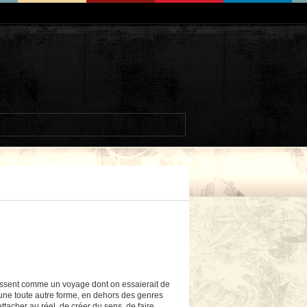
chissent comme un voyage dont on essaierait de
t une toute autre forme, en dehors des genres
rattacher au réel, de créer du sens, de faire