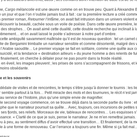
me,
Cargo mélancolie
est une œuvre comme on en trouve peu. Quant à Alexandre Ber
 un jour et que l’on n’oublie jamais tout à fait : car la première lecture a créé c
n premier roman,
Retourner l’infâme
, on avait fait intrusion dans un univers violen
 découvrir la beauté, cachée sous un voile de poésie. Dans cette œuvre première, les
 des strophes… On avait aimé cette dualité, cette double recherche qui inclinait à la
intimement… et on avait laissé le poète s’adresser à notre part d’ombre.
 cette ambiguïté savamment maîtrisée qu’il est de nouveau question : tel un carnet
ie
de Bergamini trimballe un narrateur sensible et comme désorienté, malgré des vo
, l’Arabie saoudite… Le premier voyage se fait en solitaire, comme une quête aux co
t suicidé, et la tendance « destination ailleurs » du jeune homme a des relents de f
finalement, on cherche à détaler pour ne pas pourrir dans la froide réalité.
 en éveil, les images pleuvent ; les prises de sons s’accompagnent de frissons, et l
moins obsédante.
e et les souvenirs
édale de visites et de rencontres, le temps s’étire jusqu’à donner le tournis : les 
 semble partout à la fois… Petit miracle des mots et des tournures, le récit n’est ja
au service de l’histoire, plus qu’une simple envie de magnifier.
le second voyage commence, on se trouve déjà dans la seconde partie du livre : et
phe que le narrateur poursuit sa quête… Avec, toujours, ces incursions de petites
, ses fjords, ses reliefs. Morceaux de vie, tableaux de rencontres… Les esquisses
sance. « Clarté de ce que je suis, pense le narrateur. Je ne m’en remettrai jamais. 
u à peu, au sentiment diffus d’avoir effectué une transition… Et finalement, de la m
e à une forme de renouveau. Car l’errance a toujours une fin. Même si ça fait mal..
Canaux