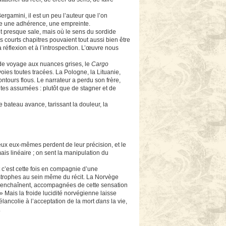
gamini, il est un peu l’auteur que l’on
omme une adhérence, une empreinte.
t et presque sale, mais où le sens du sordide
 courts chapitres pouvaient tout aussi bien être
 réflexion et à l’introspection. L’œuvre nous
 de voyage aux nuances grises, le
Cargo
ies toutes tracées. La Pologne, la Lituanie,
ntours flous. Le narrateur a perdu son frère,
uites assumées : plutôt que de stagner et de
e bateau avance, tarissant la douleur, la
lieux eux-mêmes perdent de leur précision, et le
mais linéaire ; on sent la manipulation du
 c’est cette fois en compagnie d’une
 strophes au sein même du récit. La Norvège
 s’enchaînent, accompagnées de cette sensation
» Mais la froide lucidité norvégienne laisse
élancolie à l’acceptation de la mort
dans
la vie,
.