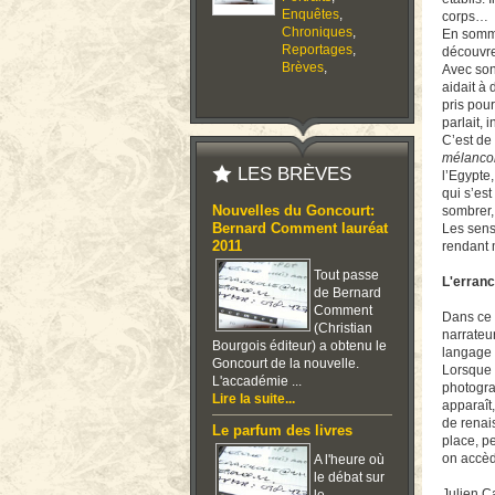
Enquêtes
,
corps…
Chroniques
,
En som
Reportages
,
découvre
Brèves
,
Avec so
aidait à
pris pour
parlait, 
C’est de
mélancol
LES BRÈVES
l’Egypte
qui s’es
Nouvelles du Goncourt:
sombrer, 
Bernard Comment lauréat
Les sens
2011
rendant 
Tout passe
L'erranc
de Bernard
Comment
Dans ce d
(Christian
narrateur
Bourgois éditeur) a obtenu le
langage 
Goncourt de la nouvelle.
Lorsque 
L'accadémie ...
photogra
Lire la suite...
apparaît
de renais
Le parfum des livres
place, pe
on accèd
A l'heure où
le débat sur
Julien 