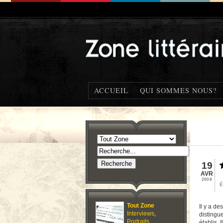
ACCUEIL
QUI SOMMES NOUS?
19
AVR
2008
É
Tout Zone
Il y a d
Interviews
,
distingu
Portraits
,
établis. 