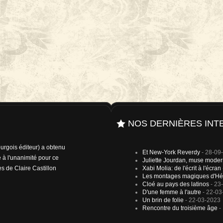
NOS DERNIÈRES INT
rgois éditeur) a obtenu
Et New-York Reverdy
- 28-09
 à l'unanimité pour ce
Juliette Jourdan, muse mode
es de Claire Castillon
Xabi Molia: de l'écrit à l'écran
Les montages magiques d'Hé
Cloé au pays des latinos
- 23
D'une femme à l'autre
- 22-03
Un brin de folie
- 22-03-2023
Rencontre du troisième âge
-