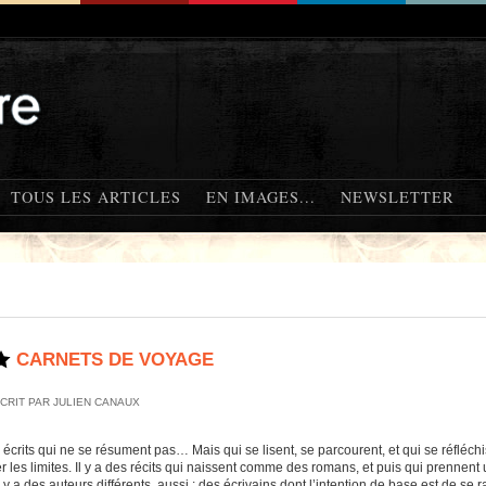
TOUS LES ARTICLES
EN IMAGES...
NEWSLETTER
CARNETS DE VOYAGE
CRIT PAR JULIEN CANAUX
es écrits qui ne se résument pas… Mais qui se lisent, se parcourent, et qui se réflé
er les limites. Il y a des récits qui naissent comme des romans, et puis qui prennen
Il y a des auteurs différents, aussi ; des écrivains dont l’intention de base est de se 