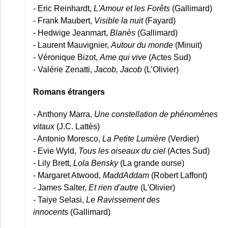
- Eric Reinhardt,
L'Amour et les Forêts
(Gallimard)
- Frank Maubert,
Visible la nuit
(Fayard)
- Hedwige Jeanmart,
Blanès
(Gallimard)
- Laurent Mauvignier,
Autour du monde
(Minuit)
- Véronique Bizot,
Ame qui vive
(Actes Sud)
- Valérie Zenatti,
Jacob, Jacob
(L’Olivier)
Romans étrangers
- Anthony Marra,
Une constellation de phénomènes
vitaux
(J.C. Lattès)
- Antonio Moresco,
La Petite Lumière
(Verdier)
- Evie Wyld,
Tous les oiseaux du ciel
(Actes Sud)
- Lily Brett,
Lola Bensky
(La grande ourse)
- Margaret Atwood,
MaddAddam
(Robert Laffont)
- James Salter,
Et rien d'autre
(L'Olivier)
- Taiye Selasi,
Le Ravissement des
innocents
(Gallimard)