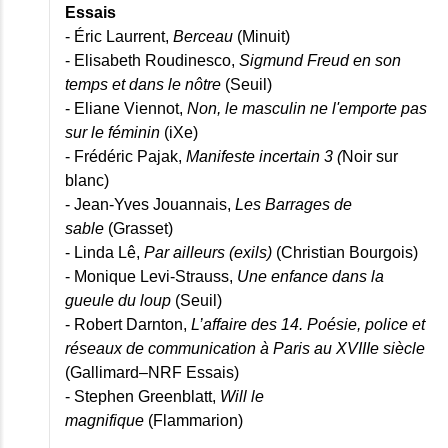
Essais
- Éric Laurrent,
Berceau
(Minuit)
- Elisabeth Roudinesco,
Sigmund Freud en son
temps et dans le nôtre
(Seuil)
- Eliane Viennot,
Non, le masculin ne l'emporte pas
sur le féminin
(iXe)
- Frédéric Pajak,
Manifeste incertain 3 (
Noir sur
blanc)
- Jean-Yves Jouannais,
Les Barrages de
sable
(Grasset)
- Linda Lê,
Par ailleurs (exils)
(Christian Bourgois)
- Monique Levi-Strauss,
Une enfance dans la
gueule du loup
(Seuil)
- Robert Darnton,
L’affaire des 14. Poésie, police et
réseaux de communication à Paris au XVIIIe siècle
(Gallimard–NRF Essais)
- Stephen Greenblatt,
Will le
magnifique
(Flammarion)