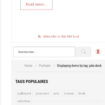
Read more...
Subscribe to this RSS feed
L
o
g
Home
/
Portraits
/
Displaying items by tag: julia deck
in
TAGS POPULAIRES
gallimard
goncourt
prix
roman
Seuil
sélection