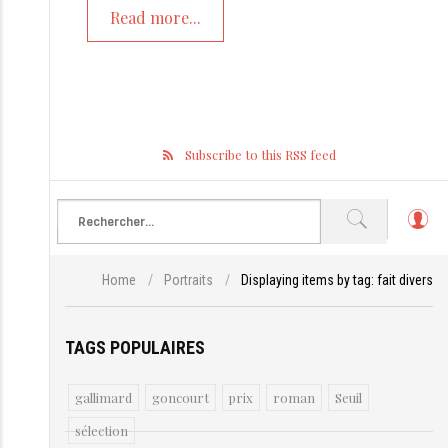
Read more...
Subscribe to this RSS feed
L
o
g
Home
/
Portraits
/
Displaying items by tag: fait divers
in
TAGS POPULAIRES
gallimard
goncourt
prix
roman
Seuil
sélection