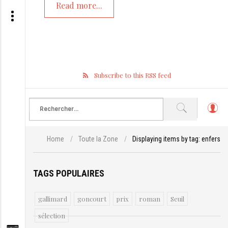
Read more...
Subscribe to this RSS feed
L
o
g
Home
/
Toute la Zone
/
Displaying items by tag: enfers
in
TAGS POPULAIRES
gallimard
goncourt
prix
roman
Seuil
sélection