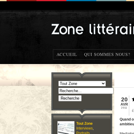
ACCUEIL
QUI SOMMES NOUS?
20
AVR
2011
É
Quand on
Tout Zone
ambitieu
Interviews
,
Portraits
,
Mediator