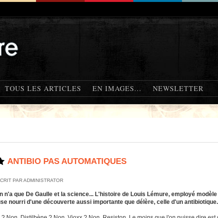
TOUS LES ARTICLES
EN IMAGES...
NEWSLETTER
ANTIBIO PAS AUTOMATIQUES
CRIT PAR ADMINISTRATOR
 n'a que De Gaulle et la science... L'histoire de Louis Lémure, employé modèle 
se nourri d'une découverte aussi importante que délère, celle d'un antibiotiqu
 ? Non. Distilbène ? Non. Vioxx ? Non. Resiston. Le moins que l'on puisse dire est