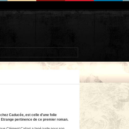
chez Caducée, est celle d'une folie
e. Etrange pertinence de ce premier roman.
 que Clément Caliari a tapé juste pour son