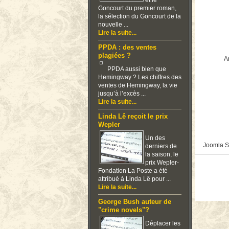
et le
Goncourt du premier roman,
la sélection du Goncourt de la
nouvelle ...
Lire la suite...
PPDA : des ventes
plagiées ?
Ar
PPDA aussi bien que
Hemingway ? Les chiffres des
ventes de Hemingway, la vie
jusqu’à l’excès ...
Lire la suite...
Linda Lê reçoit le prix
Wepler
Un des
Joomla S
derniers de
la saison, le
prix Wepler-
Fondation La Poste a été
attribué à Linda Lê pour ...
Lire la suite...
George Bush auteur de
"crime novels"?
Déplacer les