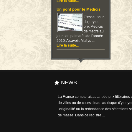
Lire la suite...
Un pont pour le Medicis
C'est au tour
du jury du
prix Medicis
de mettre au
jour son palmarès de l'année
2010. A savoir: Maïlys ...
Lire la suite...
NEWS
La France compterait autant de prix littéraires
La maladie quitte peu à peu les cabinets médi
de villes ou de cours d'eau, au risque d'y noyer
cabinets d’écriture : en témoignent de nombre
l'originalité ou la redondance des sélections so
œuvres sur la maladie et ses cures. ...
de masse. Dans ce registre,...