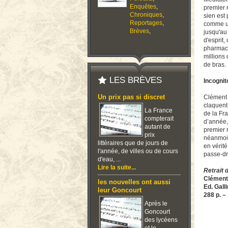
Enquêtes
,
premier 
Chroniques
,
sien est
Reportages
,
comme un
Brèves
,
jusqu'au
d'esprit,
pharmace
millions
de bras. 
LES BRÈVES
Incognit
Un prix pas si discret
Clément 
claquent 
La France
de la Fr
compterait
d’année,
autant de
premier 
prix
néanmoin
littéraires que de jours de
en vérit
l'année, de villes ou de cours
passe-dro
d'eau, ...
Lire la suite...
Retrait
Clément 
les nouvelles ont aussi
Ed. Gall
leur Goncourt
288 p. –
Après le
Goncourt
des lycéens