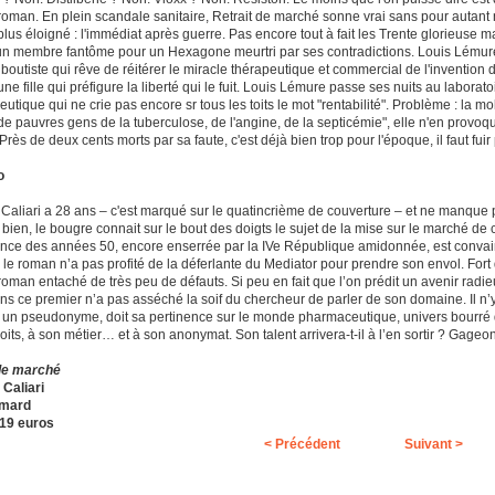
roman. En plein scandale sanitaire, Retrait de marché sonne vrai sans pour autan
 plus éloigné : l'immédiat après guerre. Pas encore tout à fait les Trente glorieuse
 membre fantôme pour un Hexagone meurtri par ses contradictions. Louis Lémure e
 boutiste qui rêve de réitérer le miracle thérapeutique et commercial de l'invention
 une fille qui préfigure la liberté qui le fuit. Louis Lémure passe ses nuits au labora
utique qui ne crie pas encore sr tous les toits le mot "rentabilité". Problème : la 
 de pauvres gens de la tuberculose, de l'angine, de la septicémie", elle n'en provo
Près de deux cents morts par sa faute, c'est déjà bien trop pour l'époque, il faut fuir
o
Caliari a 28 ans – c'est marqué sur le quatincrième de couverture – et ne manque 
bien, le bougre connait sur le bout des doigts le sujet de la mise sur le marché de c
ance des années 50, encore enserrée par la IVe République amidonnée, est convain
 le roman n’a pas profité de la déferlante du Mediator pour prendre son envol. Fort
roman entaché de très peu de défauts. Si peu en fait que l’on prédit un avenir radie
s ce premier n’a pas asséché la soif du chercheur de parler de son domaine. Il n’y
é un pseudonyme, doit sa pertinence sur le monde pharmaceutique, univers bourré d
its, à son métier… et à son anonymat. Son talent arrivera-t-il à l’en sortir ? Gageo
 de marché
Caliari
imard
 19 euros
< Précédent
Suivant >