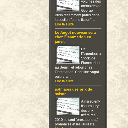
volumes des
mémoires de
George
Bush récemment parus dans
la section "crime fiction" ...
Lire la suite...
Le Angot nouveau sera
chez Flammarion en
janvier
De
l'Arpenteur à
Stock, de
Flammarion
au Seuil... et retour chez
Flammarion. Christine Angot
pulbiera ...
Lire la suite...
palmarès des prix de
saison
Ainsi soient-
ils. Les jurys
des prix
littéraires
2010 se sont (presque tous)
prononcés et les lauréats ...