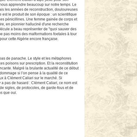
t nous apprendre beaucoup sur notre temps. Le
 mais les années de reconstruction, douloureuses
st le produit de son époque : un scientifique
 des pénicillines. Une femme gainée de corps et
toire, en pionnier halluciné d'une recherche
molécule a beau représenter de "quoi sauver des
que pas moins des malformations foetales à tour
 pour cette Algérie encore française.
pas de panache. Le style et les métaphores
es poisons sur prescription. Et la reconstitution
cante. Malgré la brulante actualité de ce début
 dommage si l’on pense à la qualité de ce
ux à Clément Caliari sur le marché. Si
 a pas de hasard : Clément Caliari, ce nom est
e sigles, de protocoles, de garde-fous et de
ns que oui.