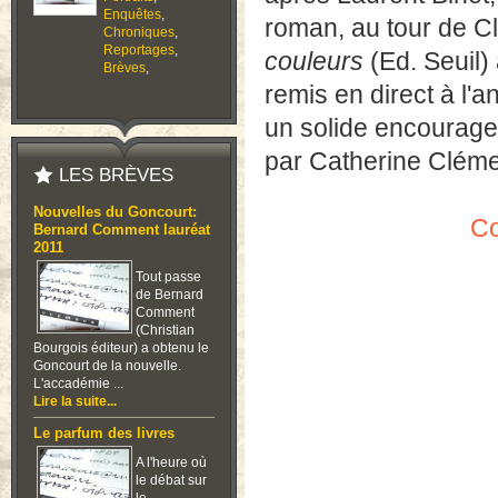
Enquêtes
,
roman, au tour de C
Chroniques
,
Reportages
,
couleurs
(Ed. Seuil) 
Brèves
,
remis en direct à l'
un solide encouragem
par Catherine Cléme
LES BRÈVES
Nouvelles du Goncourt:
Co
Bernard Comment lauréat
2011
Tout passe
de Bernard
Comment
(Christian
Bourgois éditeur) a obtenu le
Goncourt de la nouvelle.
L'accadémie ...
Lire la suite...
Le parfum des livres
A l'heure où
le débat sur