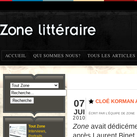
ACCUEIL
QUI SOMMES NOUS?
TOUS LES ARTICLES
07
CLOÉ KORMAN A 
JUI
ÉCRIT PAR L'ÉQUIPE DE ZONE
2010
Zone
avait dédicéme
Tout Zone
Interviews
,
après Laurent Binet
Portraits
,