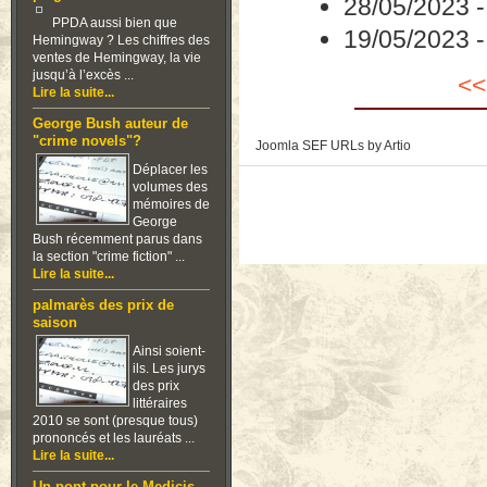
28/05/2023
PPDA aussi bien que
19/05/2023
Hemingway ? Les chiffres des
ventes de Hemingway, la vie
jusqu’à l’excès ...
<<
Lire la suite...
George Bush auteur de
"crime novels"?
Joomla SEF URLs by Artio
Déplacer les
volumes des
mémoires de
George
Bush récemment parus dans
la section "crime fiction" ...
Lire la suite...
palmarès des prix de
saison
Ainsi soient-
ils. Les jurys
des prix
littéraires
2010 se sont (presque tous)
prononcés et les lauréats ...
Lire la suite...