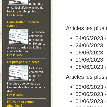
le
numérique
envahit et affole le milieu de
l'édition, le bibiophile - ...
Lire la suite...
Harry Potter, nouveau
Satan?
Articles les plus 
Le diocèse
catholique
24/06/2023
de Gliwice,
en Pologne,
24/06/2023
a mis en garde ses fidèles
16/06/2023
contre la lecture ...
Lire la suite...
10/06/2023
Un prix pas si discret
08/06/2023
La France
compterait
Articles les plus
autant de
prix
littéraires que de jours de
03/06/2023
l'année, de villes ou de cours
d'eau, ...
03/06/2023
Lire la suite...
01/06/2023
PPDA : des ventes
plagiées ?