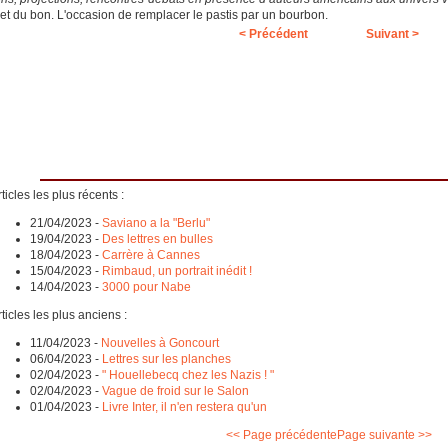
et du bon. L'occasion de remplacer le pastis par un bourbon.
< Précédent
Suivant >
ticles les plus récents :
21/04/2023
-
Saviano a la "Berlu"
19/04/2023
-
Des lettres en bulles
18/04/2023
-
Carrère à Cannes
15/04/2023
-
Rimbaud, un portrait inédit !
14/04/2023
-
3000 pour Nabe
ticles les plus anciens :
11/04/2023
-
Nouvelles à Goncourt
06/04/2023
-
Lettres sur les planches
02/04/2023
-
" Houellebecq chez les Nazis ! "
02/04/2023
-
Vague de froid sur le Salon
01/04/2023
-
Livre Inter, il n'en restera qu'un
<< Page précédente
Page suivante >>