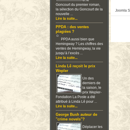
et le
Goncourt du premier roman,
la sélection du Goncourt de la
Joomla S
nouvelle ...
Lire la suite...
PPDA : des ventes
plagiées ?
PPDA aussi bien que
Hemingway ? Les chiffres des
ventes de Hemingway, la vie
jusqu’à l’excès ...
Lire la suite...
Linda Lê reçoit le prix
Wepler
Un des
derniers de
la saison, le
prix Wepler-
Fondation La Poste a été
attribué à Linda Lê pour ...
Lire la suite...
George Bush auteur de
"crime novels"?
Déplacer les