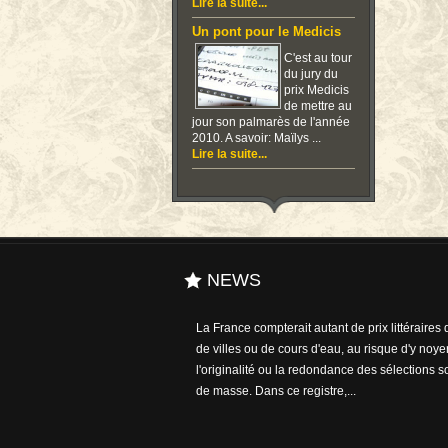
Lire la suite...
Un pont pour le Medicis
C'est au tour
du jury du
prix Medicis
de mettre au
jour son palmarès de l'année
2010. A savoir: Maïlys ...
Lire la suite...
NEWS
La France compterait autant de prix littéraires
de villes ou de cours d'eau, au risque d'y noyer
l'originalité ou la redondance des sélections so
de masse. Dans ce registre,...