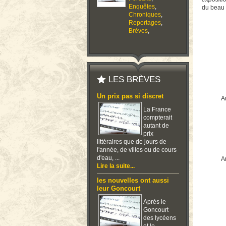
Enquêtes
,
du beau 
Chroniques
,
Reportages
,
Brèves
,
LES BRÈVES
Un prix pas si discret
Ar
La France
compterait
autant de
prix
littéraires que de jours de
l'année, de villes ou de cours
d'eau, ...
Ar
Lire la suite...
les nouvelles ont aussi
leur Goncourt
Après le
Goncourt
des lycéens