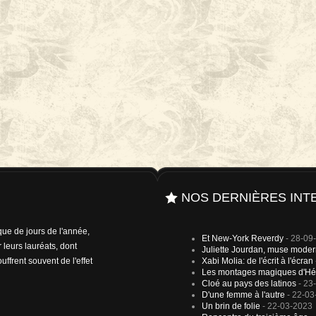
NOS DERNIÈRES INT
 que de jours de l'année,
Et New-York Reverdy
- 28-09
 leurs lauréats, dont
Juliette Jourdan, muse mode
uffrent souvent de l'effet
Xabi Molia: de l'écrit à l'écran
Les montages magiques d'Hé
Cloé au pays des latinos
- 23
D'une femme à l'autre
- 22-03
Un brin de folie
- 22-03-2023