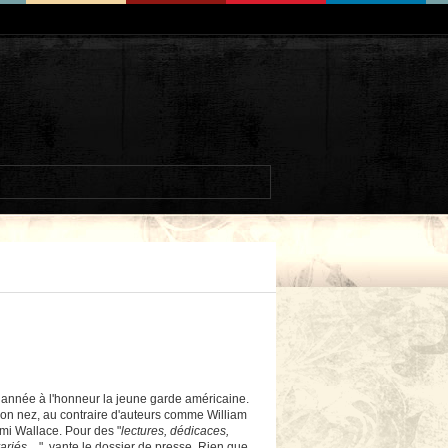
e année à l'honneur la jeune garde américaine.
son nez, au contraire d'auteurs comme William
i Wallace. Pour des "
lectures, dédicaces,
ariés...
", vante le dossier de presse. Rien que