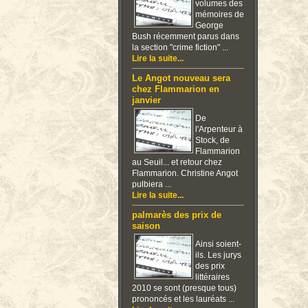
volumes des
mémoires de
George
Bush récemment parus dans
la section "crime fiction" ...
Lire la suite...
Le Angot nouveau sera
chez Flammarion en
janvier
De
l'Arpenteur à
Stock, de
Flammarion
au Seuil... et retour chez
Flammarion. Christine Angot
pulbiera ...
Lire la suite...
palmarès des prix de
saison
Ainsi soient-
ils. Les jurys
des prix
littéraires
2010 se sont (presque tous)
prononcés et les lauréats ...