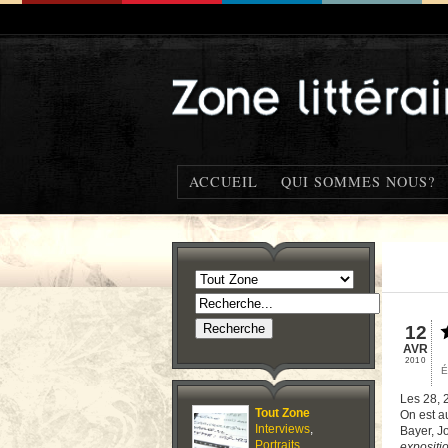
ACCUEIL
QUI SOMMES NOUS?
12
AVR
2010
É
Les 28, 
Tout Zone
On est a
Interviews
,
Bayer, J
Portraits
,
expositi