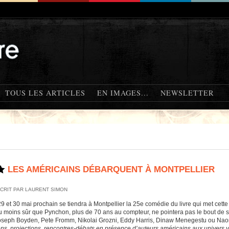
TOUS LES ARTICLES
EN IMAGES...
NEWSLETTER
LES AMÉRICAINS DÉBARQUENT À MONTPELLIER
CRIT PAR LAURENT SIMON
29 et 30 mai prochain se tiendra à Montpellier la 25e comédie du livre qui met cett
u moins sûr que Pynchon, plus de 70 ans au compteur, ne pointera pas le bout de 
oseph Boyden, Pete Fromm, Nikolai Grozni, Eddy Harris, Dinaw Menegestu ou Naom
ons, projections, rencontres-débats en présence d’auteurs américains aux univers v