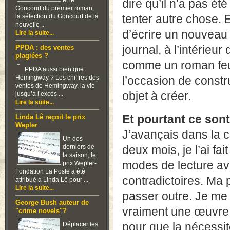
et le
dire qu’il n’a pas été
Goncourt du premier roman,
tenter autre chose. 
la sélection du Goncourt de la
nouvelle ...
d’écrire un nouveau 
Lire la suite...
journal, à l’intérieu
PPDA : des ventes
plagiées ?
comme un roman feuil
PPDA aussi bien que
Hemingway ? Les chiffres des
l’occasion de constr
ventes de Hemingway, la vie
objet à créer.
jusqu’à l’excès ...
Lire la suite...
Et pourtant ce son
Linda Lê reçoit le prix
Wepler
J’avançais dans la c
Un des
derniers de
deux mois, je l’ai fai
la saison, le
modes de lecture ava
prix Wepler-
Fondation La Poste a été
contradictoires. Ma 
attribué à Linda Lê pour ...
Lire la suite...
passer outre. Je me 
George Bush auteur de
vraiment une œuvre,
"crime novels"?
pour que la nécessi
Déplacer les