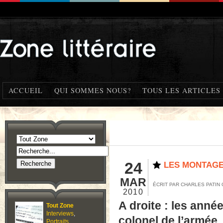
ACCUEIL
QUI SOMMES NOUS?
TOUS LES ARTICLES
24
LES MONTAGE
MAR
ÉCRIT PAR CHARLES PATI
2010
A droite : les anné
Tout Zone
Interviews
,
colonel de l’armée,
Portraits
,