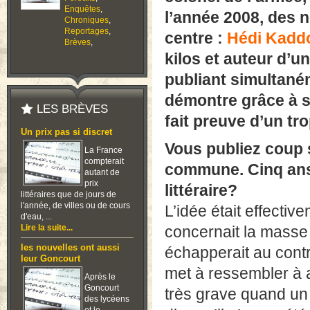
Enquêtes
,
l’année 2008, des 
Chroniques
,
Reportages
,
centre :
Hédi Kadd
Brèves
,
kilos et auteur d’
publiant simultaném
démontre grâce à so
LES BRÈVES
fait preuve d’un tro
Un prix pas si discret
Vous publiez coup 
La France
compterait
commune. Cinq an
autant de
prix
littéraire?
littéraires que de jours de
l'année, de villes ou de cours
L’idée était effecti
d'eau, ...
Lire la suite...
concernait la masse c
les nouvelles ont aussi
échapperait au contrô
leur Goncourt
met à ressembler à a
Après le
Goncourt
très grave quand un 
des lycéens