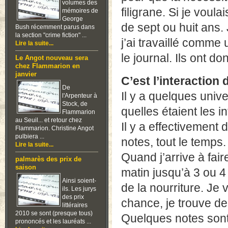
volumes des
filigrane. Si je voula
mémoires de
George
de sept ou huit ans. 
Bush récemment parus dans
la section "crime fiction" ...
j’ai travaillé comme 
Lire la suite...
le journal. Ils ont d
Le Angot nouveau sera
chez Flammarion en
janvier
C’est l’interaction d
De
Il y a quelques unive
l'Arpenteur à
Stock, de
quelles étaient les i
Flammarion
au Seuil... et retour chez
Il y a effectivement 
Flammarion. Christine Angot
pulbiera ...
notes, tout le temps
Lire la suite...
Quand j’arrive à fair
palmarès des prix de
saison
matin jusqu’à 3 ou 4 
Ainsi soient-
de la nourriture. Je 
ils. Les jurys
des prix
chance, je trouve d
littéraires
2010 se sont (presque tous)
Quelques notes sont
prononcés et les lauréats ...