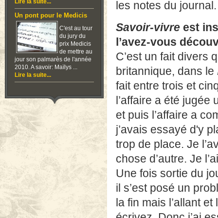
Lire la suite...
les notes du journal.
Un pont pour le Medicis
Savoir-vivre
est ins
C'est au tour
du jury du
l’avez-vous découv
prix Medicis
de mettre au
C’est un fait divers 
jour son palmarès de l'année
2010. A savoir: Maïlys ...
britannique, dans le
Lire la suite...
fait entre trois et 
l’affaire a été jugé
et puis l’affaire a 
j’avais essayé d'y pl
trop de place. Je l’a
chose d’autre. Je l’a
Une fois sortie du j
il s’est posé un pro
la fin mais l’allant 
écrivez. Donc j’ai 