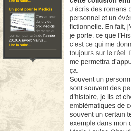
cette collusion ent
Lire la suite...
J’écris des romans 
Un pont pour le Medicis
personnel et un évé
C'est au tour
du jury du
fictionnelle. En fait,
prix Medicis
de mettre au
je porte, ce que l’His
jour son palmarès de l'année
2010. A savoir: Maïlys ...
c’est ce qui me donne
Lire la suite...
toujours sur le réel. 
me permettra d’appu
ça.
Souvent un personn
sont souvent des pe
d’histoire, je lis e
emblématiques de ce
souvent un certain t
exemple dans mon de