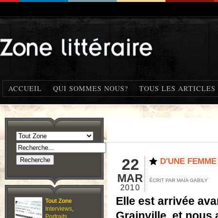
ACCUEIL
QUI SOMMES NOUS?
TOUS LES ARTICLES
22
D'UNE FEMME
MAR
ÉCRIT PAR MAÏA GABILY
2010
Elle est arrivée av
Tout Zone
Interviews
,
Grainville, et nous 
Portraits
,