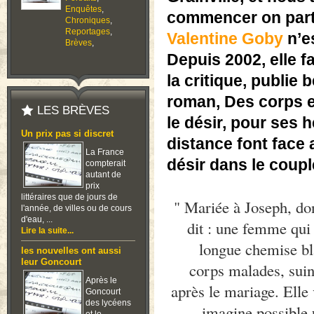
Enquêtes
,
commencer on parta
Chroniques
,
Reportages
,
Valentine Goby
n’es
Brèves
,
Depuis 2002, elle f
la critique, publi
roman, Des corps e
LES BRÈVES
le désir, pour ses h
Un prix pas si discret
distance font face 
La France
désir dans le couple 
compterait
autant de
prix
littéraires que de jours de
" Mariée à Joseph, don
l'année, de villes ou de cours
d'eau, ...
dit : une femme qui
Lire la suite...
longue chemise bl
les nouvelles ont aussi
leur Goncourt
corps malades, suin
Après le
après le mariage. Elle 
Goncourt
des lycéens
imagine possible u