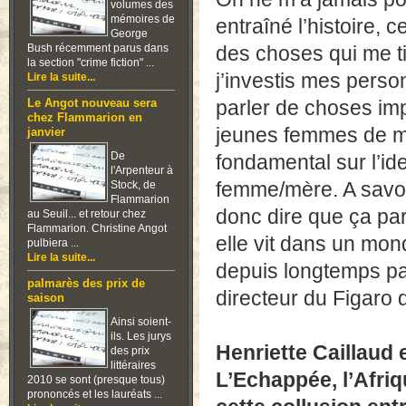
volumes des
mémoires de
entraîné l’histoire, 
George
Bush récemment parus dans
des choses qui me ti
la section "crime fiction" ...
j’investis mes perso
Lire la suite...
parler de choses imp
Le Angot nouveau sera
chez Flammarion en
jeunes femmes de ma
janvier
De
fondamental sur l’ide
l'Arpenteur à
femme/mère. A savoir
Stock, de
Flammarion
donc dire que ça par
au Seuil... et retour chez
Flammarion. Christine Angot
elle vit dans un mon
pulbiera ...
Lire la suite...
depuis longtemps par 
palmarès des prix de
directeur du Figaro
saison
Ainsi soient-
ils. Les jurys
Henriette Caillaud
des prix
littéraires
L’Echappée, l’Afri
2010 se sont (presque tous)
prononcés et les lauréats ...