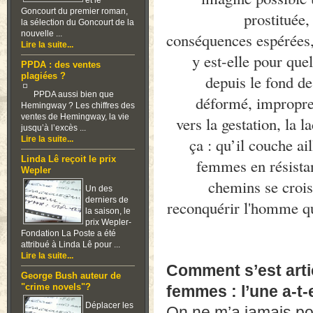
et le
Goncourt du premier roman,
prostituée,
la sélection du Goncourt de la
nouvelle ...
conséquences espérées, 
Lire la suite...
y est-elle pour que
PPDA : des ventes
plagiées ?
depuis le fond de
PPDA aussi bien que
déformé, impropre 
Hemingway ? Les chiffres des
ventes de Hemingway, la vie
vers la gestation, la 
jusqu’à l’excès ...
Lire la suite...
ça : qu’il couche ail
Linda Lê reçoit le prix
femmes en résistan
Wepler
chemins se croise
Un des
derniers de
reconquérir l'homme qu'
la saison, le
prix Wepler-
Fondation La Poste a été
attribué à Linda Lê pour ...
Lire la suite...
Comment s’est artic
George Bush auteur de
"crime novels"?
femmes : l’une a-t-e
Déplacer les
On ne m’a jamais posé