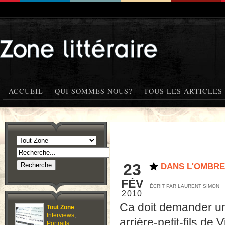
ACCUEIL
QUI SOMMES NOUS?
TOUS LES ARTICLES
23
DANS L'OMBR
FÉV
ÉCRIT PAR LAURENT SIMON
2010
Ca doit demander un
Tout Zone
Interviews
,
arrière-petit-fils de
Portraits
,