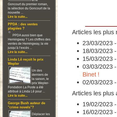
et le
Goncourt du premier roman,
la sélection du Goncourt de la
nouvelle ...
Lire la suite...
PPDA : des ventes
plagiées ?
Articles les plus 
PPDA aussi bien que
Hemingway ? Les chiffres des
23/03/2023
ventes de Hemingway, la vie
jusqu’à l’excès ...
18/03/2023
Lire la suite...
15/03/2023
Linda Lê reçoit le prix
Wepler
03/03/2023
Un des
Binet !
derniers de
la saison, le
02/03/2023
prix Wepler-
Fondation La Poste a été
attribué à Linda Lê pour ...
Articles les plus
Lire la suite...
19/02/2023
George Bush auteur de
"crime novels"?
16/02/2023
Déplacer les