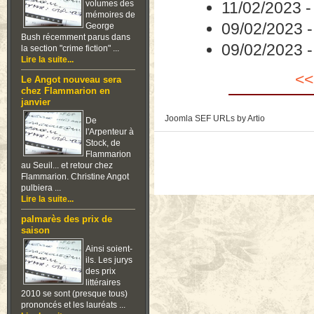
volumes des
11/02/2023
mémoires de
09/02/2023
George
Bush récemment parus dans
09/02/2023
la section "crime fiction" ...
Lire la suite...
<<
Le Angot nouveau sera
chez Flammarion en
janvier
Joomla SEF URLs by Artio
De
l'Arpenteur à
Stock, de
Flammarion
au Seuil... et retour chez
Flammarion. Christine Angot
pulbiera ...
Lire la suite...
palmarès des prix de
saison
Ainsi soient-
ils. Les jurys
des prix
littéraires
2010 se sont (presque tous)
prononcés et les lauréats ...