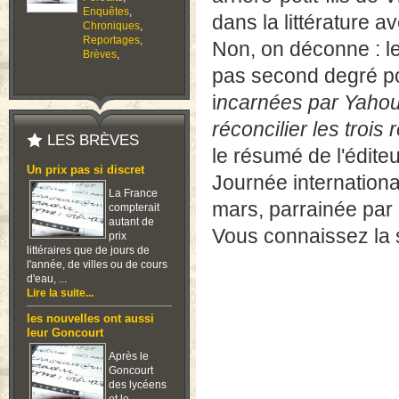
Enquêtes
,
dans la littérature a
Chroniques
,
Reportages
,
Non, on déconne : le 
Brèves
,
pas second degré po
i
ncarnées par Yahoud
réconcilier les trois
LES BRÈVES
le résumé de l'éditeu
Un prix pas si discret
Journée international
La France
mars, parrainée par 
compterait
autant de
Vous connaissez la s
prix
littéraires que de jours de
l'année, de villes ou de cours
d'eau, ...
Lire la suite...
les nouvelles ont aussi
leur Goncourt
Après le
Goncourt
des lycéens