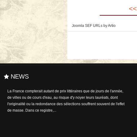
<<
Joomla SEF URLs by Artio
NEWS
La maladie quitte peu à peu les cabinets médicaux pour rejoindre les
cabinets d’écriture : en témoignent de nombreuses et pertinentes
œuvres sur la maladie et ses cures. ...