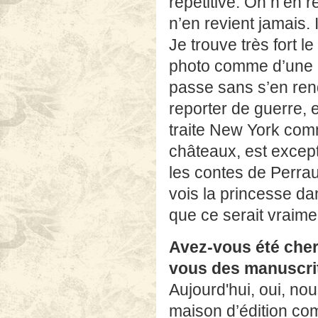
répétitive: On n’en 
n’en revient jamais. 
Je trouve très fort l
photo comme d’une l
passe sans s’en ren
reporter de guerre, 
traite New York comm
châteaux, est except
les contes de Perraul
vois la princesse da
que ce serait
vraim
Avez-vous été che
vous des manuscri
Aujourd'hui, oui, nou
maison d’édition co