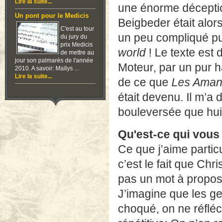
Lire la suite...
une énorme déception
Un pont pour le Medicis
Beigbeder était alors
C'est au tour
un peu compliqué pui
du jury du
prix Medicis
world
! Le texte est
de mettre au
jour son palmarès de l'année
Moteur, par un pur ha
2010. A savoir: Maïlys ...
Lire la suite...
de ce que
Les Aman
était devenu. Il m’a d
bouleversée que hui
Qu'est-ce qui vous 
Ce que j’aime particu
c’est le fait que Chri
pas un mot à propos
J’imagine que les ge
choqué, on ne réfléch