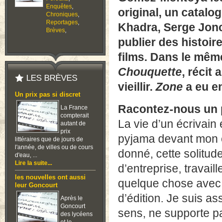
Enquêtes
,
original, un catal
Chroniques
,
Reportages
,
Khadra, Serge Jonco
Brèves
,
publier des histoir
films. Dans le mêm
Chouquette
, récit
LES BRÈVES
vieillir.
Zone
a eu en
Un prix pas si discret
Racontez-nous un p
La France
compterait
La vie d’un écrivain e
autant de
prix
pyjama devant mon o
littéraires que de jours de
l'année, de villes ou de cours
donné, cette solitud
d'eau, ...
Lire la suite...
d’entreprise, travail
les nouvelles ont aussi
quelque chose avec c
leur Goncourt
d’édition. Je suis as
Après le
Goncourt
sens, ne supporte pa
des lycéens