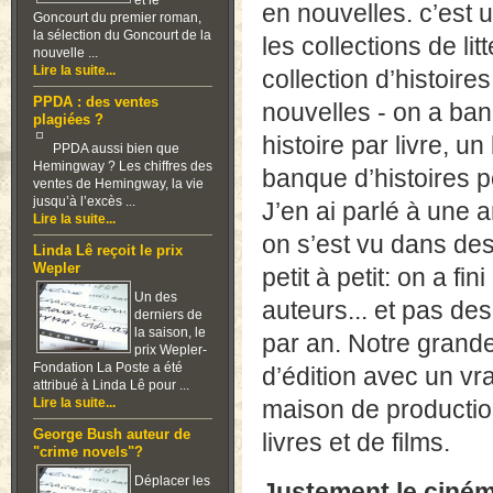
et le
en nouvelles. c’est
Goncourt du premier roman,
la sélection du Goncourt de la
les collections de li
nouvelle ...
Lire la suite...
collection d’histoires
PPDA : des ventes
nouvelles - on a bann
plagiées ?
histoire par livre, u
PPDA aussi bien que
Hemingway ? Les chiffres des
banque d’histoires p
ventes de Hemingway, la vie
jusqu’à l’excès ...
J’en ai parlé à une a
Lire la suite...
on s’est vu dans des
Linda Lê reçoit le prix
Wepler
petit à petit: on a fi
Un des
auteurs... et pas des
derniers de
la saison, le
par an. Notre grande 
prix Wepler-
Fondation La Poste a été
d’édition avec un vr
attribué à Linda Lê pour ...
Lire la suite...
maison de productio
George Bush auteur de
livres et de films.
"crime novels"?
Déplacer les
Justement le ciném