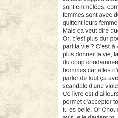
sont emmêlées, comm
femmes sont avec 
quittent leurs femme
Mais ça veut dire quo
Or,
c’est plus dur
po
part la vie ? C’est-à
plus donner la vie, 
du coup condamnées 
hommes car elles n’o
parler de tout ça av
scandale d'une violen
Ce livre est d’ailleu
permet d’accepter tou
tu es belle. Or Cho
avis, elle devient to