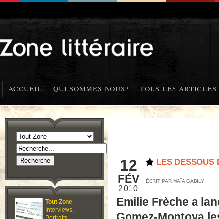
ACCUEIL
QUI SOMMES NOUS?
TOUS LES ARTICLES
12
LES DESSOUS D
FÉV
ÉCRIT PAR MAÏA GABILY
2010
Emilie Frèche a lan
Tout Zone
Interviews
,
Gomez-Montoya les 
Portraits
,