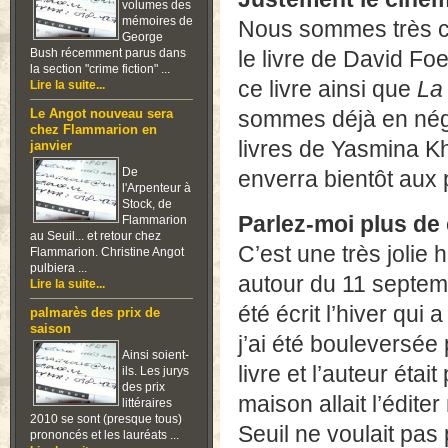
volumes des
mémoires de
Nous sommes très c
George
Bush récemment parus dans
le livre de David Foe
la section "crime fiction" ...
ce livre ainsi que
La
Lire la suite...
sommes déjà en négoc
Le Angot nouveau sera
chez Flammarion en
livres de Yasmina K
janvier
De
enverra bientôt aux 
l'Arpenteur à
Stock, de
Parlez-moi plus de 
Flammarion
au Seuil... et retour chez
C’est une très jolie h
Flammarion. Christine Angot
pulbiera ...
autour du 11 septembr
Lire la suite...
été écrit l’hiver qui a
palmarès des prix de
saison
j’ai été bouleversée
Ainsi soient-
livre et l’auteur étai
ils. Les jurys
des prix
maison allait l’édite
littéraires
2010 se sont (presque tous)
Seuil ne voulait pas 
prononcés et les lauréats ...