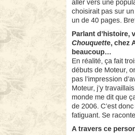
aller vers une popul
choisirait pas sur un
un de 40 pages. Bref,
Parlant d’histoire,
Chouquett
e,
chez A
beaucoup…
En réalité, ça fait t
débuts de Moteur, on
pas l’impression d’a
Moteur, j’y travaill
monde me dit que ça
de 2006. C’est donc 
fatiguant. Se raconte
A travers ce perso