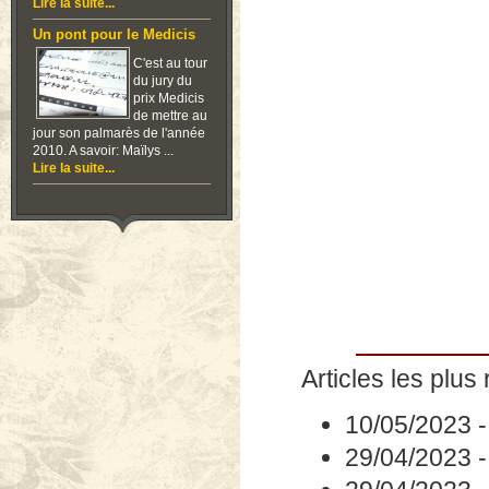
Lire la suite...
Un pont pour le Medicis
C'est au tour
du jury du
prix Medicis
de mettre au
jour son palmarès de l'année
2010. A savoir: Maïlys ...
Lire la suite...
Articles les plus 
10/05/2023
29/04/2023