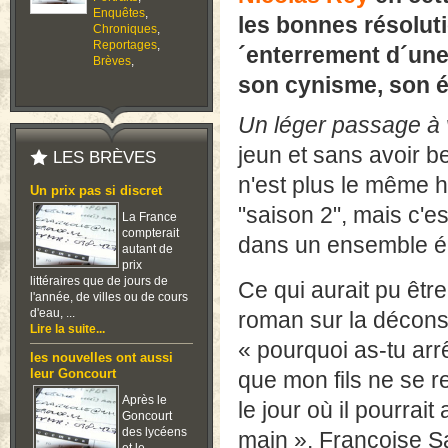
Enquêtes
,
les bonnes résolut
Chroniques
,
Reportages
,
´enterrement d´une 
Brèves
,
son cynisme, son é
Un léger passage à 
jeun et sans avoir be
LES BRÈVES
n'est plus le même 
Un prix pas si discret
"saison 2", mais c'es
La France
compterait
dans un ensemble 
autant de
prix
littéraires que de jours de
Ce qui aurait pu êtr
l'année, de villes ou de cours
d'eau, ...
roman sur la déconstr
Lire la suite...
« pourquoi as-tu arr
les nouvelles ont aussi
leur Goncourt
que mon fils ne se 
Après le
le jour où il pourrai
Goncourt
des lycéens
main ». Françoise Sa