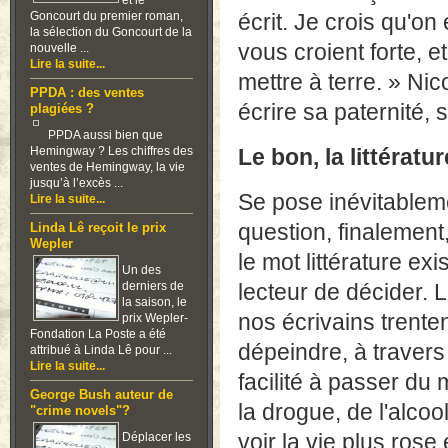
et le
Goncourt du premier roman,
écrit. Je crois qu'on
la sélection du Goncourt de la
vous croient forte, 
nouvelle ...
Lire la suite...
mettre à terre. » Ni
PPDA : des ventes
écrire sa paternité,
plagiées ?
PPDA aussi bien que
Hemingway ? Les chiffres des
Le bon, la littératu
ventes de Hemingway, la vie
jusqu’à l’excès ...
Se pose inévitablem
Lire la suite...
question, finalement
Linda Lê reçoit le prix
Wepler
le mot littérature exi
Un des
derniers de
lecteur de décider. 
la saison, le
nos écrivains trenten
prix Wepler-
Fondation La Poste a été
dépeindre, à traver
attribué à Linda Lê pour ...
Lire la suite...
facilité à passer du 
George Bush auteur de
la drogue, de l'alcoo
"crime novels"?
voir la vie plus rose e
Déplacer les