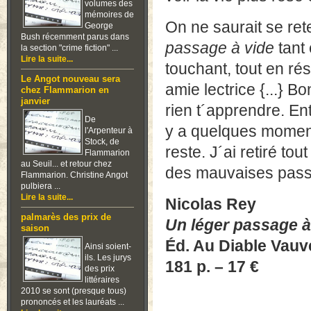
volumes des
mémoires de
On ne saurait se ret
George
Bush récemment parus dans
passage à vide
tant 
la section "crime fiction" ...
Lire la suite...
touchant, tout en ré
Le Angot nouveau sera
amie lectrice {...} 
chez Flammarion en
janvier
rien t´apprendre. En
De
y a quelques moment
l'Arpenteur à
Stock, de
reste. J´ai retiré to
Flammarion
au Seuil... et retour chez
des mauvaises pass
Flammarion. Christine Angot
pulbiera ...
Lire la suite...
Nicolas Rey
palmarès des prix de
Un léger passage à
saison
Éd. Au Diable Vauv
Ainsi soient-
ils. Les jurys
181 p. – 17 €
des prix
littéraires
2010 se sont (presque tous)
prononcés et les lauréats ...