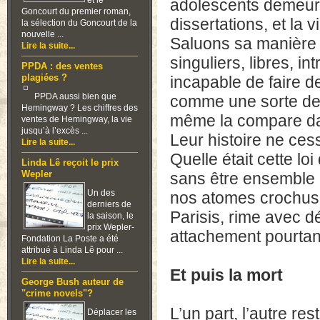
et le
adolescents demeur
Goncourt du premier roman,
dissertations, et la
la sélection du Goncourt de la
nouvelle ...
Saluons sa manière
Lire la suite...
singuliers, libres, i
PPDA : des ventes
plagiées ?
incapable de faire d
PPDA aussi bien que
comme une sorte de d
Hemingway ? Les chiffres des
même la compare da
ventes de Hemingway, la vie
jusqu’à l’excès ...
Leur histoire ne ces
Lire la suite...
Quelle était cette lo
Linda Lê reçoit le prix
Wepler
sans être ensemble 
Un des
nos atomes crochus ?
derniers de
Parisis, rime avec d
la saison, le
prix Wepler-
attachement pourtan
Fondation La Poste a été
attribué à Linda Lê pour ...
Lire la suite...
Et puis la mort
George Bush auteur de
"crime novels"?
L’un part, l’autre re
Déplacer les