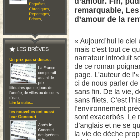
d’amour. Fin, pudi
Enquêtes
,
remarquable, Les
Chroniques
,
Reportages
,
d’amour de la ren
Brèves
,
« Aujourd’hui le ciel
mais c’est tout ce qu’
LES BRÈVES
narrateur introduit s
Un prix pas si discret
de ce roman poignan
La France
compterait
page. L’auteur de l’«
autant de
ci de nous parler de 
prix
littéraires que de jours de
sans fin. De la vie, d
l'année, de villes ou de cours
d'eau, ...
sans filets. C’est l’
Lire la suite...
l’environnement préc
les nouvelles ont aussi
sont exacerbés. Le n
leur Goncourt
d’anglais et ne se q
Après le
Goncourt
la vie de dèche prop
des lycéens