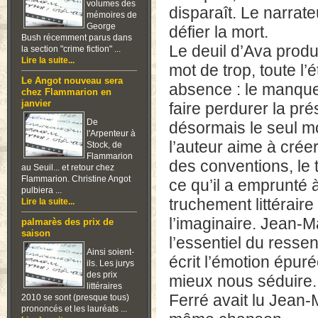
volumes des
disparaît. Le narrat
mémoires de
George
défier la mort.
Bush récemment parus dans
Le deuil d’Ava produ
la section "crime fiction" ...
Lire la suite...
mot de trop, toute l
Le Angot nouveau sera
absence : le manque,
chez Flammarion en
janvier
faire perdurer la pré
De
désormais le seul m
l'Arpenteur à
l’auteur aime à crée
Stock, de
Flammarion
des conventions, le 
au Seuil... et retour chez
Flammarion. Christine Angot
ce qu’il a emprunté 
pulbiera ...
truchement littérair
Lire la suite...
l’imaginaire. Jean-Ma
palmarès des prix de
saison
l’essentiel du ressen
Ainsi soient-
écrit l’émotion épuré
ils. Les jurys
des prix
mieux nous séduire. 
littéraires
Ferré avait lu Jean-
2010 se sont (presque tous)
prononcés et les lauréats ...