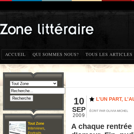
ACCUEIL
QUI SOMMES NOUS?
TOUS LES ARTICLES
10
L’UN PART, L’
SEP
ÉCRIT PAR OLIVIA MICHEL
2009
Tout Zone
A chaque rentrée l
Interviews
,
Portraits
,