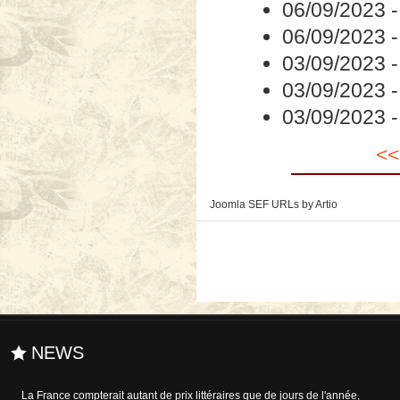
06/09/2023
06/09/2023
03/09/2023
03/09/2023
03/09/2023
<<
Joomla SEF URLs by Artio
NEWS
La France compterait autant de prix littéraires que de jours de l'année,
La maladie quitte peu à peu les cabinets médicaux pour rejoindre les