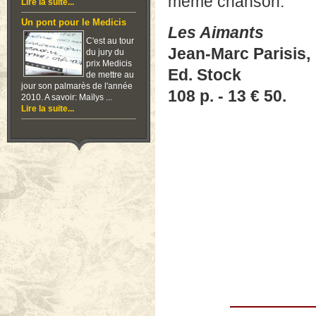
même chanson.
Lire la suite...
Un pont pour le Medicis
Les Aimants
C'est au tour
Jean-Marc Parisis,
du jury du
prix Medicis
Ed. Stock
de mettre au
jour son palmarès de l'année
108 p. - 13 € 50.
2010. A savoir: Maïlys ...
Lire la suite...