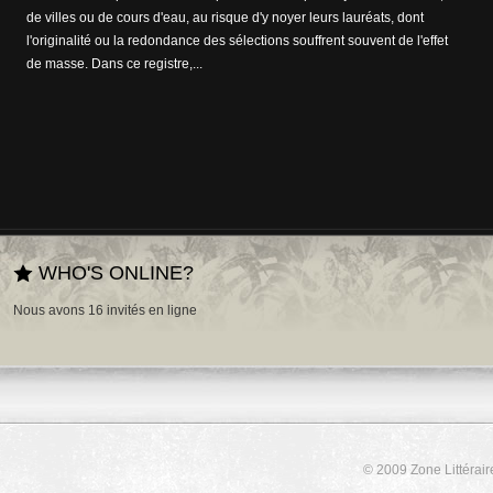
de villes ou de cours d'eau, au risque d'y noyer leurs lauréats, dont
cabinets d’écriture : en témoignent de nombreuses et pertinentes
l'originalité ou la redondance des sélections souffrent souvent de l'effet
œuvres sur la maladie et ses cures. ...
de masse. Dans ce registre,...
WHO'S ONLINE?
Nous avons 16 invités en ligne
© 2009 Zone Littérair