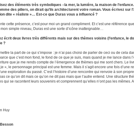
lisez des éléments très symboliques –la mer, la lumière, la maison de l’enfance
mme des piliers, on dirait qu’ils architecturent votre roman. Vous écrivez sur l
ion dite « réaliste »… Est-ce que Duras vous a influencé ?
nte cette présence, c’est pour moi un grand compliment. Et c’est une référence qu
 mon simple niveau, Duras est une sorte d’icône inatteignable…
z écrit deux livres très différents mais sur des thèmes voisins (l’enfance, le d
ie ?
dmettre la part de ce qui s’impose : je n’ai pas choisi de parler de ceci ou de cela d
parce que c’est mon fond, le fond de ce que je suis, mais quand je me lance dans l’éc
riture que je me rends compte de l’émergence de thèmes qui me sont chers. Le livre q
je », le personnage principal est une femme. Mais il s’agit encore une fois d’une re
’une exploration du passé. C’est l’histoire d’une rencontre qui renvoie à son propre
pas ce qu’on dit mais ce qu’on ne dit pas mais que l’autre entend. Une structure thé
s qui se racontent leurs souvenirs et comprennent qu’elles n’ont pas les mêmes. 
an Huy
e Besson