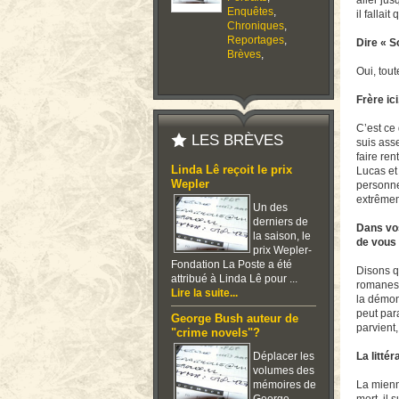
aller jus
Enquêtes
,
il fallait
Chroniques
,
Reportages
,
Dire « S
Brèves
,
Oui, tout
Frère ic
C’est ce
LES BRÈVES
suis ass
faire re
Linda Lê reçoit le prix
Lucas et
Wepler
personne
extrêmem
Un des
derniers de
Dans vos
la saison, le
de vous 
prix Wepler-
Fondation La Poste a été
Disons q
attribué à Linda Lê pour ...
romanesq
Lire la suite...
la démon
peut par
George Bush auteur de
parvient,
"crime novels"?
Déplacer les
La litté
volumes des
mémoires de
La mienn