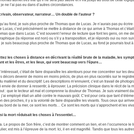
homas admet très vite qu’il ne sera pas sauvé et il ira jusqu’au bout de cette logique
 je ne l’ai pas eu dans d’autres circonstances.
rivain, observateur, narrateur… Un double de l’auteur ?
 qu’au fond, je suis plus proche de Thomas que de Lucas. Je n’aurais pas pu écrire c
e Lucas, c’est précisément se mettre à distance de ce qui arrive à Thomas et c’éta
mas que dans Lucas. C’est souvent l’erreur de lecture que font les gens, on me dem
aphique (la réponse est non) ou s’il y a transposition, et je réponds oui ou non sui
 je suis beaucoup plus proche de Thomas que de Lucas, au fond je pourrais tout à fai
tez les choses à distance en décrivant la réalité brute de la maladie, les sym
ant et les êtres, et les lieux, qui vont beaucoup vers l’épure…
intéressait, c’était de faire disparaître les alentours pour me concentrer sur les deu
les décors devenir de moins en moins précis, de plus en plus racontés sur le registr
du matériel et du descriptif. Les descriptions m’ennuient, c’est un travail de photog
’ai envie de donner à ressentir, à éprouver. La précision clinique dans le récit de 
 but : que le lecteur ait mal et comprenne la douleur de Thomas. Je suis vraiment da
 j’ai employé était un allié contre le mauvais goût. C’est pour cela que tant d’élémen
on des proches, il y a la volonté de faire disparaître les vivants. Tous ceux qui arriv
 au bord de la mer, ce sont les morts… Ce sont les morts qui s’approchent et les viva
 la mort réduisait les choses à l’essentiel…
a. Le propos de Son frère, c’est de montrer comment un lien, et en l’occurrence le lie
ulier, est mis à l’épreuve de la mort. Ici, il en est magnifié. Tandis que tous les autres