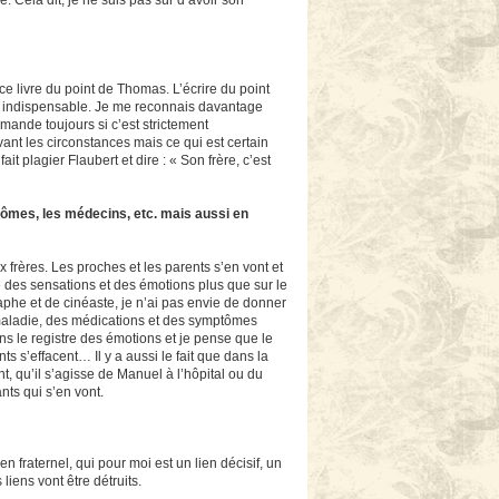
. Cela dit, je ne suis pas sûr d’avoir son
e livre du point de Thomas. L’écrire du point
it indispensable. Je me reconnais davantage
ande toujours si c’est strictement
vant les circonstances mais ce qui est certain
t plagier Flaubert et dire : « Son frère, c’est
ptômes, les médecins, etc. mais aussi en
x frères. Les proches et les parents s’en vont et
e des sensations et des émotions plus que sur le
raphe et de cinéaste, je n’ai pas envie de donner
la maladie, des médications et des symptômes
ns le registre des émotions et je pense que le
ts s’effacent… Il y a aussi le fait que dans la
ent, qu’il s’agisse de Manuel à l’hôpital ou du
nts qui s’en vont.
n fraternel, qui pour moi est un lien décisif, un
 liens vont être détruits.