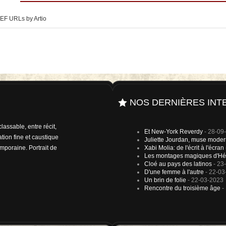
EF URLs by Artio
NOS DERNIÈRES INT
lassable, entre récit,
ondation La Poste a été
Et New-York Reverdy
- 28-09
tion fine et caustique
ristian Bourgois éditeur).
Juliette Jourdan, muse mode
emporaine. Portrait de
 Jardins statuaires,
Xabi Molia: de l'écrit à l'écran
Les montages magiques d'Hé
Cloé au pays des latinos
- 23
D'une femme à l'autre
- 22-03
Un brin de folie
- 22-03-2023
Rencontre du troisième âge
-