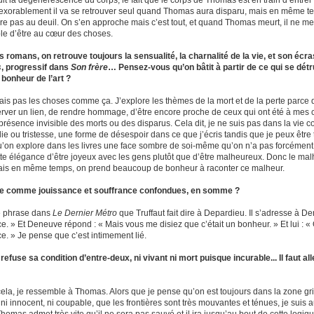
suit la dégénérescence du corps, le fait que le corps de Thomas est en train d’entrer
inexorablement il va se retrouver seul quand Thomas aura disparu, mais en même tem
re pas au deuil. On s’en approche mais c’est tout, et quand Thomas meurt, il ne me
le d’être au cœur des choses.
 romans, on retrouve toujours la sensualité, la charnalité de la vie, et son éc
s
, progressif dans
Son frère
… Pensez-vous qu’on bâtit à partir de ce qui se dét
 bonheur de l’art ?
rais pas les choses comme ça. J’explore les thèmes de la mort et de la perte parc
rver un lien, de rendre hommage, d’être encore proche de ceux qui ont été à mes côt
 présence invisible des morts ou des disparus. Cela dit, je ne suis pas dans la vie
e ou tristesse, une forme de désespoir dans ce que j’écris tandis que je peux être tr
’on explore dans les livres une face sombre de soi-même qu’on n’a pas forcément en
tte élégance d’être joyeux avec les gens plutôt que d’être malheureux. Donc le malh
Mais en même temps, on prend beaucoup de bonheur à raconter ce malheur.
ure comme jouissance et souffrance confondues, en somme ?
ne phrase dans
Le Dernier Métro
que Truffaut fait dire à Depardieu. Il s’adresse à Dene
e. » Et Deneuve répond : « Mais vous me disiez que c’était un bonheur. » Et lui : « 
ce. » Je pense que c’est intimement lié.
efuse sa condition d’entre-deux, ni vivant ni mort puisque incurable... Il faut a
ela, je ressemble à Thomas. Alors que je pense qu’on est toujours dans la zone grisé
 ni innocent, ni coupable, que les frontières sont très mouvantes et ténues, je suis a