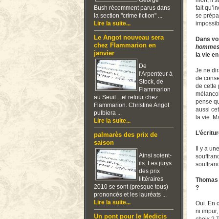
George
mort, il 
Bush récemment parus dans
fait qu’
la section "crime fiction" ...
se prépa
Lire la suite...
impossib
Le Angot nouveau sera
Dans vos
chez Flammarion en
homme
janvier
la vie en
De
Je ne di
l'Arpenteur à
de conse
Stock, de
de cette
Flammarion
mélancoli
au Seuil... et retour chez
pense qu
Flammarion. Christine Angot
aussi ce
pulbiera ...
la vie. 
Lire la suite...
L’écrit
palmarès des prix de
saison
Il y a u
Ainsi soient-
souffranc
ils. Les jurys
souffran
des prix
littéraires
Thomas r
2010 se sont (presque tous)
?
prononcés et les lauréats ...
Lire la suite...
Oui. En c
ni impur,
Un pont pour le Medicis