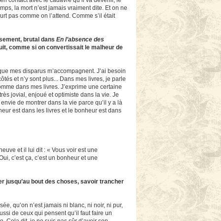
 en contact avec le cadavre qu’il va devenir, le
ps, la mort n’est jamais vraiment dite. Et on ne
urt pas comme on l’attend. Comme s’il était
rasement, brutal dans
En l’absence des
ruit, comme si on convertissait le malheur de
e que mes disparus m’accompagnent. J’ai besoin
és et n’y sont plus... Dans mes livres, je parle
 comme dans mes livres. J’exprime une certaine
ès jovial, enjoué et optimiste dans la vie. Je
vie de montrer dans la vie parce qu’il y a là
eur est dans les livres et le bonheur est dans
uve et il lui dit : « Vous voir est une
Oui, c’est ça, c’est un bonheur et une
ller jusqu’au bout des choses, savoir trancher
e, qu’on n’est jamais ni blanc, ni noir, ni pur,
ussi de ceux qui pensent qu’il faut faire un