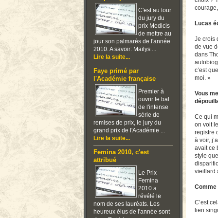
choix ? T
courage,
C'est au tour
du jury du
Lucas éc
prix Medicis
de mettre au
Je crois
jour son palmarès de l'année
de vue d
2010. A savoir: Maïlys ...
dans Tho
Lire la suite...
autobiogr
c’est que
Faye primé par
moi. »
l'Académie française
Premier à
Vous met
ouvrir le bal
dépouill
de l'intense
série de
Ce qui m’
remises de prix, le jury du
on voit 
grand prix de l'Académie ...
registre 
Lire la suite...
à voir, j
avait ce
Femina 2010, c'est
style que
attribué
dispariti
vieillard
Le Prix
Femina
Comme si
2010 a
révélé le
C’est cel
nom de ses lauréats. Les
lien sing
heureux élus de l'année sont