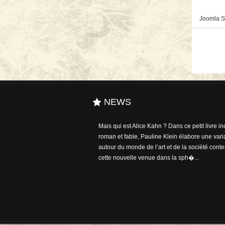
Joomla S
NEWS
Mais qui est Alice Kahn ? Dans ce petit livre inc
Un des derniers de la saison, le prix Wepler-F
roman et fable, Pauline Klein élabore une varia
attribué à Linda Lê pour son roman Cronos (Ch
autour du monde de l’art et de la société cont
La mention a récompensé Jacques Abeille pour
cette nouvelle venue dans la sph�...
premier tome de son "Cycle des cont...