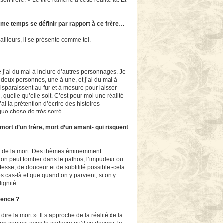
s son frère. » Le titre ramène à cette réalité-là. Et
 même temps se définir par rapport à ce frère…
’ailleurs, il se présente comme tel.
 j’ai du mal à inclure d’autres personnages. Je
 deux personnes, une à une, et j’ai du mal à
disparaissent au fur et à mesure pour laisser
quelle qu’elle soit. C’est pour moi une réalité
i la prétention d’écrire des histoires
que chose de très serré.
–mort d’un frère, mort d’un amant- qui risquent
 et de la mort. Des thèmes éminemment
’on peut tomber dans le pathos, l’impudeur ou
tesse, de douceur et de subtilité possible -cela
s cas-là et que quand on y parvient, si on y
dignité.
bsence ?
 dire la mort ». Il s’approche de la réalité de la