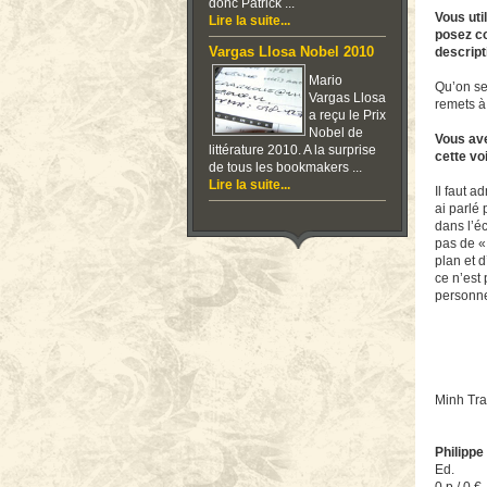
donc Patrick ...
Vous uti
Lire la suite...
posez co
Vargas Llosa Nobel 2010
descript
Mario
Qu’on se
Vargas Llosa
remets à
a reçu le Prix
Nobel de
Vous ave
littérature 2010. A la surprise
cette vo
de tous les bookmakers ...
Lire la suite...
Il faut a
ai parlé 
dans l’éc
pas de « 
plan et d
ce n’est 
personne
Minh Tr
Philipp
Ed.