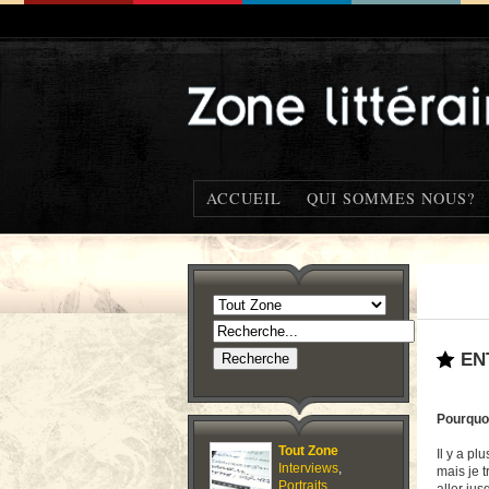
ACCUEIL
QUI SOMMES NOUS?
EN
Pourquoi
Tout Zone
Il y a pl
Interviews
,
mais je t
Portraits
,