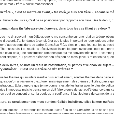
qu’au bout de la narration : celui qui parle, qui dit « je », c’est celui qui dit : « Je sui
 que le mot « frère » soit le mot essentiel.
on frère », c’est se mettre en avant, « Me voilà, je suis son frère », et dans le
e l’histoire de Lucas, c’est de se positionner par rapport à son frère. Dès le début, d
i, amant dans
En l’absence des hommes
, dans tous les cas il faut être deux ?
 que me dit souvent mon éditeur, que je me concentre sur une relation à deux et que
ez d’accord. J’ai tendance à considérer que le plus important se joue toujours entre
ntrer d’autres gens dans ce cadre. Dans
Son Frère
c’est pire que tout car les autres 
 Thomas seuls. Les relations décisives se tissent toujours avec une seule personne, 
lle et au-delà, une construction romanesque qui me convient très bien. Et comme j’a
ent simples, qui peuvent s’énoncer en très peu de mots, je veux m’en tenir à quel
 deux livres, on note un refus de l'ostentation, du pathos et le choix de sujets 
’y entraîner… C’est une manière de défi littéraire ?
ue les thèmes qui m’intéressent le plus actuellement, sont les thèmes de la perte
ues, qu’on a très envie d’explorer, mais également des thèmes difficiles, parce qu
stration… Et la gageure que je me donne, c’est de les traiter avec le plus de délica
aître immodeste mais je pense qu’on doit faire preuve de tact et d’élégance dans ce
 on peut se concentrer sur la douleur, la souffrance. Il faut toujours du calme, de la 
rature, ce serait poser des mots sur des réalités indicibles, telles la mort ou l’a
e en tout cas. Je reprends les mots de Lucas à la fin de
Son frère
: « on ne sait pas