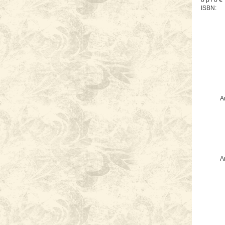
0 p / 0 €
ISBN:
Ar
Ar